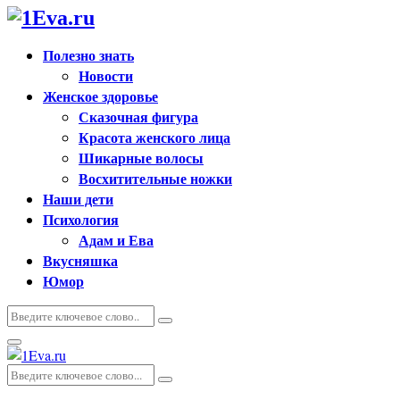
Полезно знать
Новости
Женское здоровье
Сказочная фигура
Красота женского лица
Шикарные волосы
Восхитительные ножки
Наши дети
Психология
Адам и Ева
Вкусняшка
Юмор
Искать:
Поиск
Основное
меню
Искать:
Поиск