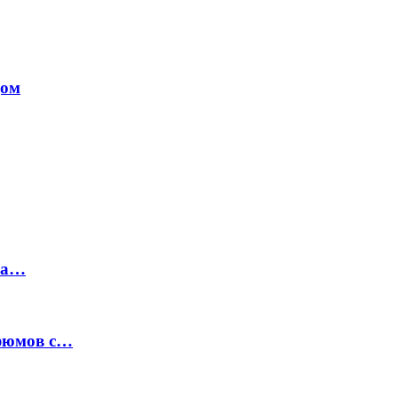
дом
на…
рфюмов с…