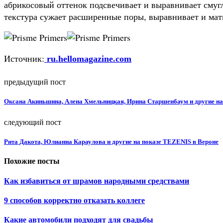
абрикосовый оттенок подсвечивает и выравнивает смуг
текстура сужает расширенные поры, выравнивает и мат
Источник:
ru.hellomagazine.com
предыдущий пост
Оксана Акиньшина, Алена Хмельницкая, Ирина Старшенбаум и другие на
следующий пост
Рита Дакота, Юлианна Караулова и другие на показе TEZENIS в Вероне
Похожие посты
Как избавиться от шрамов народными средствами
9 способов корректно отказать коллеге
Какие автомобили подходят для свадьбы