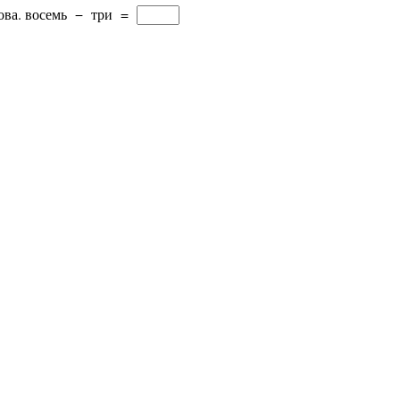
ова.
восемь
−
три
=