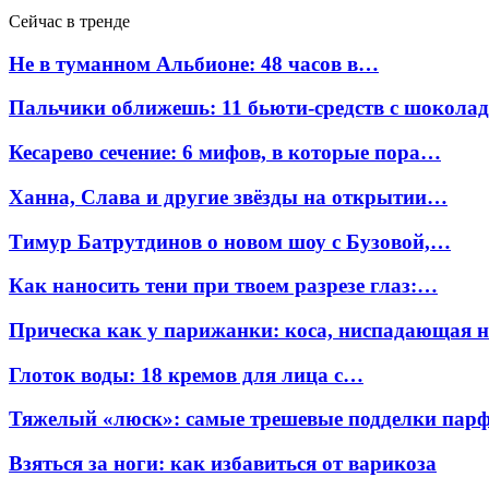
Сейчас в тренде
Не в туманном Альбионе: 48 часов в…
Пальчики оближешь: 11 бьюти-средств с шокола
Кесарево сечение: 6 мифов, в которые пора…
Ханна, Слава и другие звёзды на открытии…
Тимур Батрутдинов о новом шоу с Бузовой,…
Как наносить тени при твоем разрезе глаз:…
Прическа как у парижанки: коса, ниспадающая 
Глоток воды: 18 кремов для лица с…
Тяжелый «люск»: самые трешевые подделки па
Взяться за ноги: как избавиться от варикоза