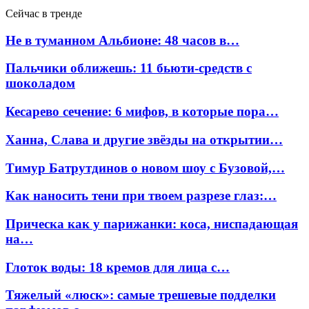
Сейчас в тренде
Не в туманном Альбионе: 48 часов в…
Пальчики оближешь: 11 бьюти-средств с
шоколадом
Кесарево сечение: 6 мифов, в которые пора…
Ханна, Слава и другие звёзды на открытии…
Тимур Батрутдинов о новом шоу с Бузовой,…
Как наносить тени при твоем разрезе глаз:…
Прическа как у парижанки: коса, ниспадающая
на…
Глоток воды: 18 кремов для лица с…
Тяжелый «люск»: самые трешевые подделки