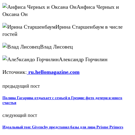
Анфиса Черных и
Оксана Он
Ирина Старшенбаум в числе
гостей
Влад Лисовец
Александр Горчилин
Источник:
ru.hellomagazine.com
предыдущий пост
Полина Гагарина отдыхает с семьей в Греции: фото дочери и много
счастья
следующий пост
Идеальный тон: Givenchy представил базы для лица Prisme Primers