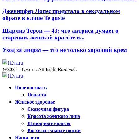
Дженнифер Лопес предстала в сексуальном
образе в клипе Te guste
Шарлиз Терон — 43: что актриса думает о
старении, женской красоте и...
Уход за лицом — это не только хороший крем
@2024 - 1eva.ru. All Right Reserved.
Facebook
Twitter
Youtube
Полезно знать
Новости
Женское здоровье
Сказочная фигура
Красота женского лица
Шикарные волосы
Восхитительные ножки
Наши дети