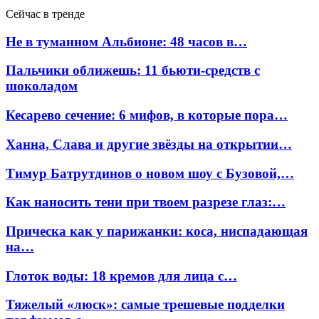
Сейчас в тренде
Не в туманном Альбионе: 48 часов в…
Пальчики оближешь: 11 бьюти-средств с
шоколадом
Кесарево сечение: 6 мифов, в которые пора…
Ханна, Слава и другие звёзды на открытии…
Тимур Батрутдинов о новом шоу с Бузовой,…
Как наносить тени при твоем разрезе глаз:…
Прическа как у парижанки: коса, ниспадающая
на…
Глоток воды: 18 кремов для лица с…
Тяжелый «люск»: самые трешевые подделки