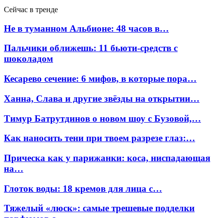
Сейчас в тренде
Не в туманном Альбионе: 48 часов в…
Пальчики оближешь: 11 бьюти-средств с
шоколадом
Кесарево сечение: 6 мифов, в которые пора…
Ханна, Слава и другие звёзды на открытии…
Тимур Батрутдинов о новом шоу с Бузовой,…
Как наносить тени при твоем разрезе глаз:…
Прическа как у парижанки: коса, ниспадающая
на…
Глоток воды: 18 кремов для лица с…
Тяжелый «люск»: самые трешевые подделки