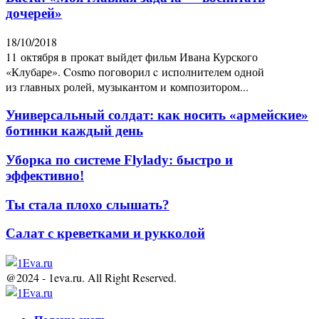
дочерей»
18/10/2018
11 октября в прокат выйдет фильм Ивана Курского
«Клубаре». Cosmo поговорил c исполнителем одной
из главных ролей, музыкантом и композитором...
Универсальный солдат: как носить «армейские»
ботинки каждый день
Уборка по системе Flylady: быстро и
эффективно!
Ты стала плохо слышать?
Салат с креветками и рукколой
@2024 - 1eva.ru. All Right Reserved.
Facebook
Twitter
Youtube