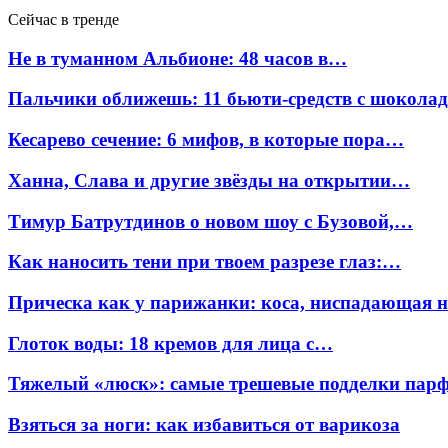
Сейчас в тренде
Не в туманном Альбионе: 48 часов в…
Пальчики оближешь: 11 бьюти-средств с шокола
Кесарево сечение: 6 мифов, в которые пора…
Ханна, Слава и другие звёзды на открытии…
Тимур Батрутдинов о новом шоу с Бузовой,…
Как наносить тени при твоем разрезе глаз:…
Прическа как у парижанки: коса, ниспадающая 
Глоток воды: 18 кремов для лица с…
Тяжелый «люск»: самые трешевые подделки па
Взяться за ноги: как избавиться от варикоза