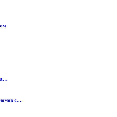
дом
на…
рфюмов с…