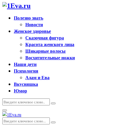
Полезно знать
Новости
Женское здоровье
Сказочная фигура
Красота женского лица
Шикарные волосы
Восхитительные ножки
Наши дети
Психология
Адам и Ева
Вкусняшка
Юмор
Искать:
Поиск
Основное
меню
Искать:
Поиск