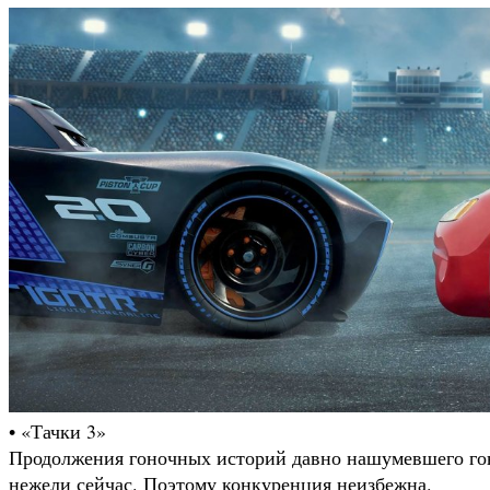
• «Тачки 3»
Продолжения гоночных историй давно нашумевшего гон
нежели сейчас. Поэтому конкуренция неизбежна.