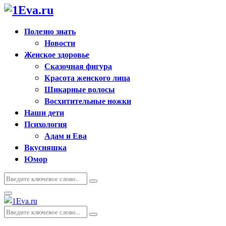
Полезно знать
Новости
Женское здоровье
Сказочная фигура
Красота женского лица
Шикарные волосы
Восхитительные ножки
Наши дети
Психология
Адам и Ева
Вкусняшка
Юмор
Искать:
Поиск
Основное
меню
Искать:
Поиск