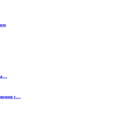
дом
на…
рфюмов с…