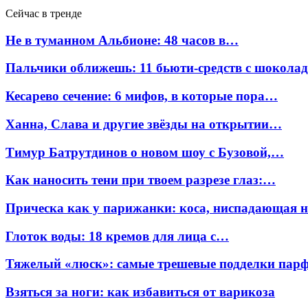
Сейчас в тренде
Не в туманном Альбионе: 48 часов в…
Пальчики оближешь: 11 бьюти-средств с шокола
Кесарево сечение: 6 мифов, в которые пора…
Ханна, Слава и другие звёзды на открытии…
Тимур Батрутдинов о новом шоу с Бузовой,…
Как наносить тени при твоем разрезе глаз:…
Прическа как у парижанки: коса, ниспадающая 
Глоток воды: 18 кремов для лица с…
Тяжелый «люск»: самые трешевые подделки па
Взяться за ноги: как избавиться от варикоза