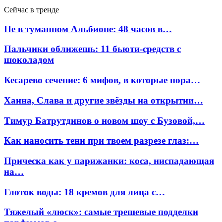
Сейчас в тренде
Не в туманном Альбионе: 48 часов в…
Пальчики оближешь: 11 бьюти-средств с
шоколадом
Кесарево сечение: 6 мифов, в которые пора…
Ханна, Слава и другие звёзды на открытии…
Тимур Батрутдинов о новом шоу с Бузовой,…
Как наносить тени при твоем разрезе глаз:…
Прическа как у парижанки: коса, ниспадающая
на…
Глоток воды: 18 кремов для лица с…
Тяжелый «люск»: самые трешевые подделки