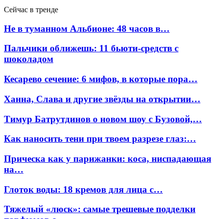
Сейчас в тренде
Не в туманном Альбионе: 48 часов в…
Пальчики оближешь: 11 бьюти-средств с
шоколадом
Кесарево сечение: 6 мифов, в которые пора…
Ханна, Слава и другие звёзды на открытии…
Тимур Батрутдинов о новом шоу с Бузовой,…
Как наносить тени при твоем разрезе глаз:…
Прическа как у парижанки: коса, ниспадающая
на…
Глоток воды: 18 кремов для лица с…
Тяжелый «люск»: самые трешевые подделки