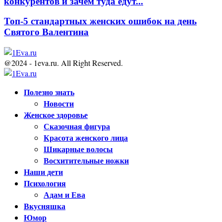
конкурентов и зачем туда едут...
Топ-5 стандартных женских ошибок на день
Святого Валентина
@2024 - 1eva.ru. All Right Reserved.
Facebook
Twitter
Youtube
Полезно знать
Новости
Женское здоровье
Сказочная фигура
Красота женского лица
Шикарные волосы
Восхитительные ножки
Наши дети
Психология
Адам и Ева
Вкусняшка
Юмор