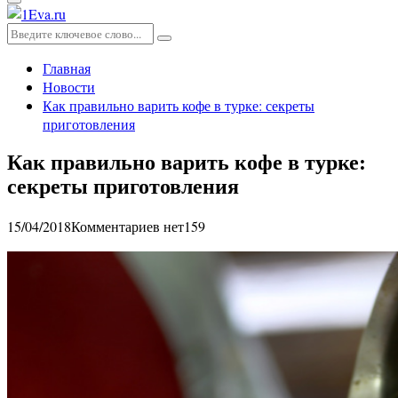
Основное
меню
Искать:
Поиск
Главная
Новости
Как правильно варить кофе в турке: секреты
приготовления
Как правильно варить кофе в турке:
секреты приготовления
15/04/2018
Комментариев нет
159