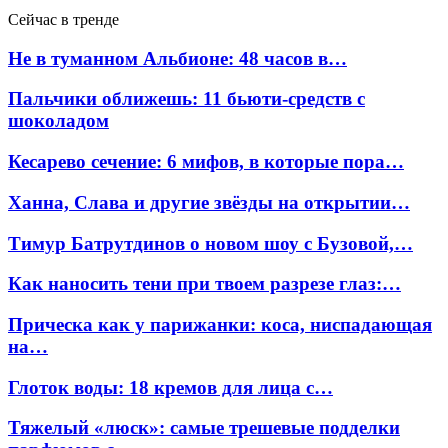
Сейчас в тренде
Не в туманном Альбионе: 48 часов в…
Пальчики оближешь: 11 бьюти-средств с
шоколадом
Кесарево сечение: 6 мифов, в которые пора…
Ханна, Слава и другие звёзды на открытии…
Тимур Батрутдинов о новом шоу с Бузовой,…
Как наносить тени при твоем разрезе глаз:…
Прическа как у парижанки: коса, ниспадающая
на…
Глоток воды: 18 кремов для лица с…
Тяжелый «люск»: самые трешевые подделки