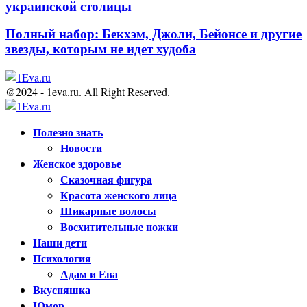
украинской столицы
Полный набор: Бекхэм, Джоли, Бейонсе и другие
звезды, которым не идет худоба
@2024 - 1eva.ru. All Right Reserved.
Facebook
Twitter
Youtube
Полезно знать
Новости
Женское здоровье
Сказочная фигура
Красота женского лица
Шикарные волосы
Восхитительные ножки
Наши дети
Психология
Адам и Ева
Вкусняшка
Юмор