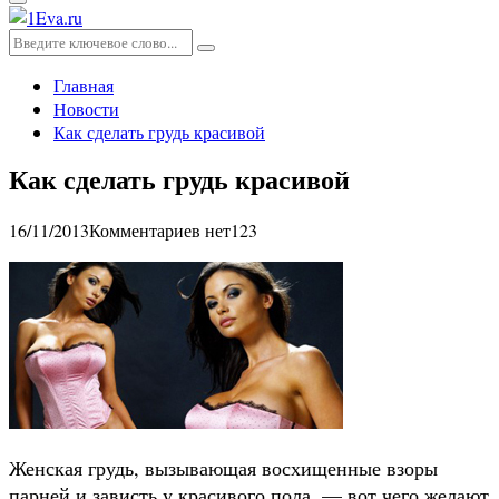
Основное
меню
Искать:
Поиск
Главная
Новости
Как сделать грудь красивой
Как сделать грудь красивой
16/11/2013
Комментариев нет
123
Женская грудь, вызывающая восхищенные взоры
парней и зависть у красивого пола, — вот чего желают