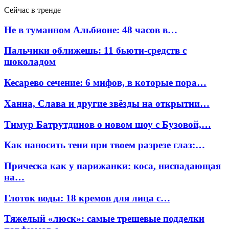
Сейчас в тренде
Не в туманном Альбионе: 48 часов в…
Пальчики оближешь: 11 бьюти-средств с
шоколадом
Кесарево сечение: 6 мифов, в которые пора…
Ханна, Слава и другие звёзды на открытии…
Тимур Батрутдинов о новом шоу с Бузовой,…
Как наносить тени при твоем разрезе глаз:…
Прическа как у парижанки: коса, ниспадающая
на…
Глоток воды: 18 кремов для лица с…
Тяжелый «люск»: самые трешевые подделки