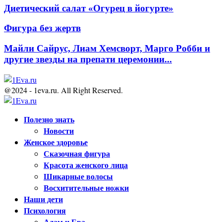
Диетический салат «Огурец в йогурте»
Фигура без жертв
Майли Сайрус, Лиам Хемсворт, Марго Робби и
другие звезды на препати церемонии...
@2024 - 1eva.ru. All Right Reserved.
Facebook
Twitter
Youtube
Полезно знать
Новости
Женское здоровье
Сказочная фигура
Красота женского лица
Шикарные волосы
Восхитительные ножки
Наши дети
Психология
Адам и Ева