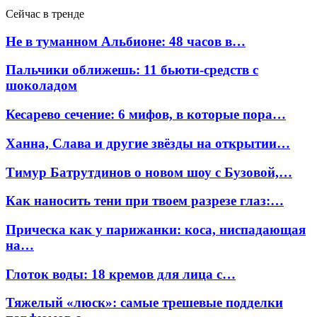
Сейчас в тренде
Не в туманном Альбионе: 48 часов в…
Пальчики оближешь: 11 бьюти-средств с
шоколадом
Кесарево сечение: 6 мифов, в которые пора…
Ханна, Слава и другие звёзды на открытии…
Тимур Батрутдинов о новом шоу с Бузовой,…
Как наносить тени при твоем разрезе глаз:…
Прическа как у парижанки: коса, ниспадающая
на…
Глоток воды: 18 кремов для лица с…
Тяжелый «люск»: самые трешевые подделки