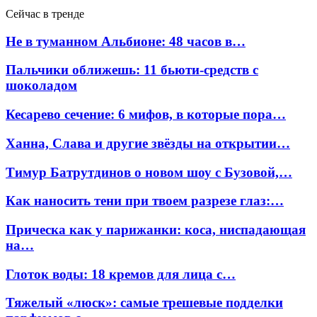
Сейчас в тренде
Не в туманном Альбионе: 48 часов в…
Пальчики оближешь: 11 бьюти-средств с
шоколадом
Кесарево сечение: 6 мифов, в которые пора…
Ханна, Слава и другие звёзды на открытии…
Тимур Батрутдинов о новом шоу с Бузовой,…
Как наносить тени при твоем разрезе глаз:…
Прическа как у парижанки: коса, ниспадающая
на…
Глоток воды: 18 кремов для лица с…
Тяжелый «люск»: самые трешевые подделки