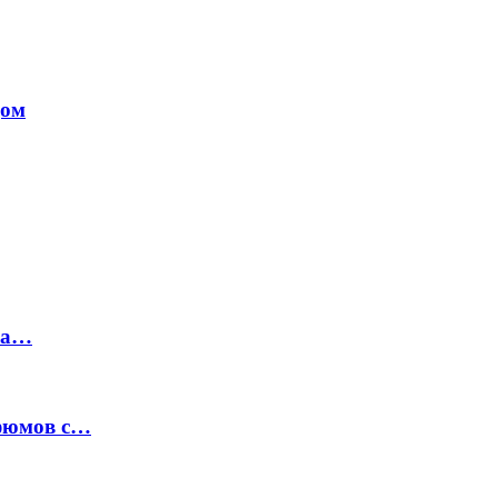
дом
на…
рфюмов с…