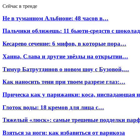
Сейчас в тренде
Не в туманном Альбионе: 48 часов в…
Пальчики оближешь: 11 бьюти-средств с шокола
Кесарево сечение: 6 мифов, в которые пора…
Ханна, Слава и другие звёзды на открытии…
Тимур Батрутдинов о новом шоу с Бузовой,…
Как наносить тени при твоем разрезе глаз:…
Прическа как у парижанки: коса, ниспадающая 
Глоток воды: 18 кремов для лица с…
Тяжелый «люск»: самые трешевые подделки па
Взяться за ноги: как избавиться от варикоза