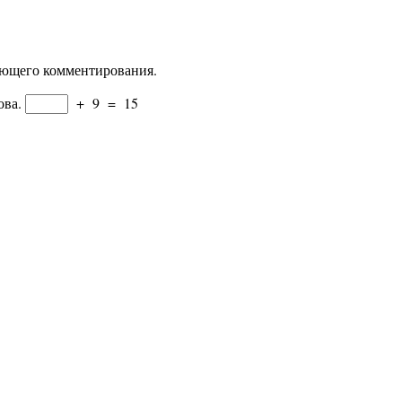
дующего комментирования.
ова.
+
9
=
15