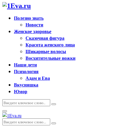
Полезно знать
Новости
Женское здоровье
Сказочная фигура
Красота женского лица
Шикарные волосы
Восхитительные ножки
Наши дети
Психология
Адам и Ева
Вкусняшка
Юмор
Искать:
Поиск
Основное
меню
Искать:
Поиск