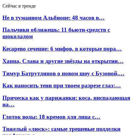
Сейчас в тренде
Не в туманном Альбионе: 48 часов в…
Пальчики оближешь: 11 бьюти-средств с
шоколадом
Кесарево сечение: 6 мифов, в которые пора…
Ханна, Слава и другие звёзды на открытии…
Тимур Батрутдинов о новом шоу с Бузовой,…
Как наносить тени при твоем разрезе глаз:…
Прическа как у парижанки: коса, ниспадающая
на…
Глоток воды: 18 кремов для лица с…
Тяжелый «люск»: самые трешевые подделки