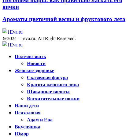
Погоняем шары: как правильно ласкать его
яички
Ароматы цветочной весны и фруктового лета
@2024 - 1eva.ru. All Right Reserved.
Facebook
Twitter
Youtube
Полезно знать
Новости
Женское здоровье
Сказочная фигура
Красота женского лица
Шикарные волосы
Восхитительные ножки
Наши дети
Психология
Адам и Ева
Вкусняшка
Юмор