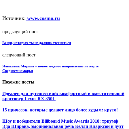
Источник:
www.cosmo.ru
предыдущий пост
Вещи, которых ты не должна стесняться
следующий пост
Ялыкавак Марина – новое модное направление на карте
Средиземноморья
Похожие посты
Идеален для путешествий: комфортный и вместительный
кроссовер Lexus RX 350L
15 причесок, которые делают лицо более худым: круто!
Шоу и победители Billboard Music Awards 2018: триумф
Эда Ширана, эмоциональная речь Келли Кларксон и дуэт