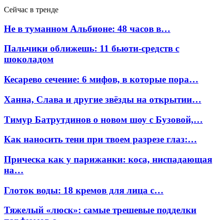
Сейчас в тренде
Не в туманном Альбионе: 48 часов в…
Пальчики оближешь: 11 бьюти-средств с
шоколадом
Кесарево сечение: 6 мифов, в которые пора…
Ханна, Слава и другие звёзды на открытии…
Тимур Батрутдинов о новом шоу с Бузовой,…
Как наносить тени при твоем разрезе глаз:…
Прическа как у парижанки: коса, ниспадающая
на…
Глоток воды: 18 кремов для лица с…
Тяжелый «люск»: самые трешевые подделки