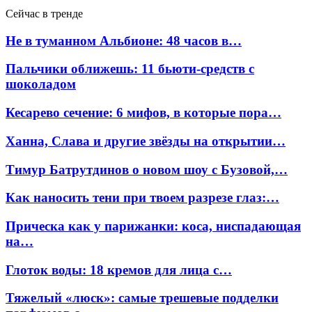
Сейчас в тренде
Не в туманном Альбионе: 48 часов в…
Пальчики оближешь: 11 бьюти-средств с
шоколадом
Кесарево сечение: 6 мифов, в которые пора…
Ханна, Слава и другие звёзды на открытии…
Тимур Батрутдинов о новом шоу с Бузовой,…
Как наносить тени при твоем разрезе глаз:…
Прическа как у парижанки: коса, ниспадающая
на…
Глоток воды: 18 кремов для лица с…
Тяжелый «люск»: самые трешевые подделки