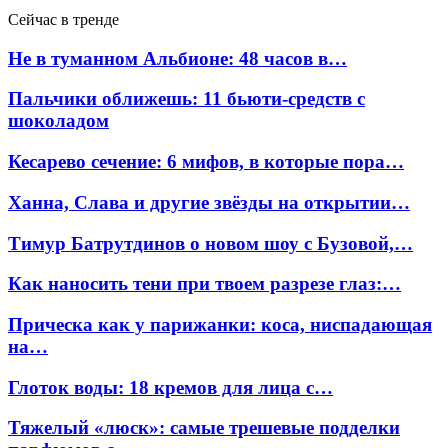
Сейчас в тренде
Не в туманном Альбионе: 48 часов в…
Пальчики оближешь: 11 бьюти-средств с
шоколадом
Кесарево сечение: 6 мифов, в которые пора…
Ханна, Слава и другие звёзды на открытии…
Тимур Батрутдинов о новом шоу с Бузовой,…
Как наносить тени при твоем разрезе глаз:…
Прическа как у парижанки: коса, ниспадающая
на…
Глоток воды: 18 кремов для лица с…
Тяжелый «люск»: самые трешевые подделки