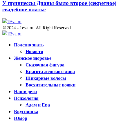
У принцессы Дианы было второе (секретное)
свадебное платье
@2024 - 1eva.ru. All Right Reserved.
Facebook
Twitter
Youtube
Полезно знать
Новости
Женское здоровье
Сказочная фигура
Красота женского лица
Шикарные волосы
Восхитительные ножки
Наши дети
Психология
Адам и Ева
Вкусняшка
Юмор