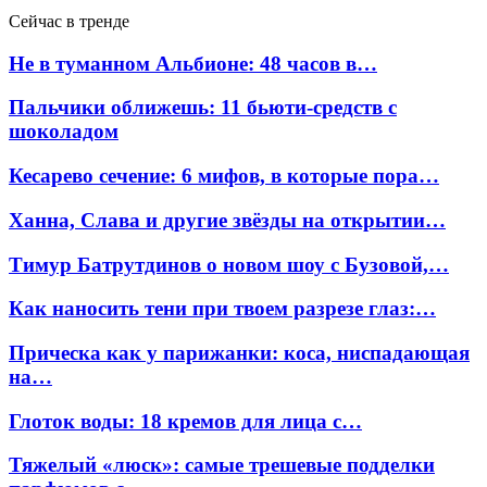
Сейчас в тренде
Не в туманном Альбионе: 48 часов в…
Пальчики оближешь: 11 бьюти-средств с
шоколадом
Кесарево сечение: 6 мифов, в которые пора…
Ханна, Слава и другие звёзды на открытии…
Тимур Батрутдинов о новом шоу с Бузовой,…
Как наносить тени при твоем разрезе глаз:…
Прическа как у парижанки: коса, ниспадающая
на…
Глоток воды: 18 кремов для лица с…
Тяжелый «люск»: самые трешевые подделки