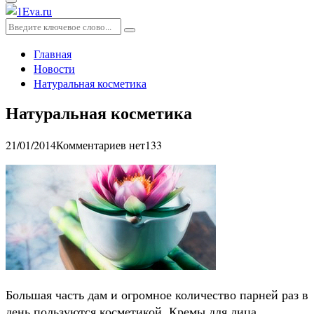
Основное
меню
Искать:
Поиск
Главная
Новости
Натуральная косметика
Натуральная косметика
21/01/2014
Комментариев нет
133
Большая часть дам и огромное количество парней раз в
день пользуются косметикой. Кремы для лица,