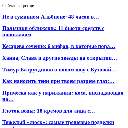
Сейчас в тренде
Не в туманном Альбионе: 48 часов в…
Пальчики оближешь: 11 бьюти-средств с
шоколадом
Кесарево сечение: 6 мифов, в которые пора…
Ханна, Слава и другие звёзды на открытии…
Тимур Батрутдинов о новом шоу с Бузовой,…
Как наносить тени при твоем разрезе глаз:…
Прическа как у парижанки: коса, ниспадающая
на…
Глоток воды: 18 кремов для лица с…
Тяжелый «люск»: самые трешевые подделки