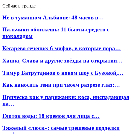
Сейчас в тренде
Не в туманном Альбионе: 48 часов в…
Пальчики оближешь: 11 бьюти-средств с
шоколадом
Кесарево сечение: 6 мифов, в которые пора…
Ханна, Слава и другие звёзды на открытии…
Тимур Батрутдинов о новом шоу с Бузовой,…
Как наносить тени при твоем разрезе глаз:…
Прическа как у парижанки: коса, ниспадающая
на…
Глоток воды: 18 кремов для лица с…
Тяжелый «люск»: самые трешевые подделки