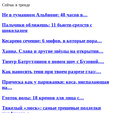
Сейчас в тренде
Не в туманном Альбионе: 48 часов в…
Пальчики оближешь: 11 бьюти-средств с
шоколадом
Кесарево сечение: 6 мифов, в которые пора…
Ханна, Слава и другие звёзды на открытии…
Тимур Батрутдинов о новом шоу с Бузовой,…
Как наносить тени при твоем разрезе глаз:…
Прическа как у парижанки: коса, ниспадающая
на…
Глоток воды: 18 кремов для лица с…
Тяжелый «люск»: самые трешевые подделки