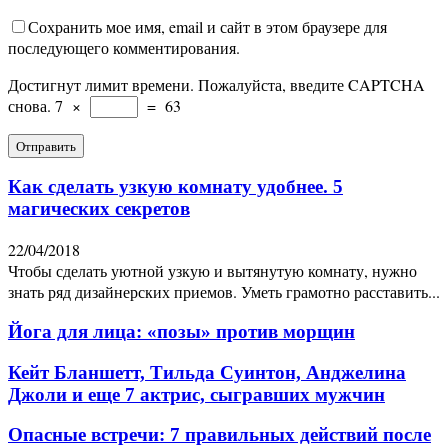
Сохранить мое имя, email и сайт в этом браузере для
последующего комментирования.
Достигнут лимит времени. Пожалуйста, введите CAPTCHA
снова.
7
×
=
63
Как сделать узкую комнату удобнее. 5
магических секретов
22/04/2018
Чтобы сделать уютной узкую и вытянутую комнату, нужно
знать ряд дизайнерских приемов. Уметь грамотно расставить...
Йога для лица: «позы» против морщин
Кейт Бланшетт, Тильда Суинтон, Анджелина
Джоли и еще 7 актрис, сыгравших мужчин
Опасные встречи: 7 правильных действий после