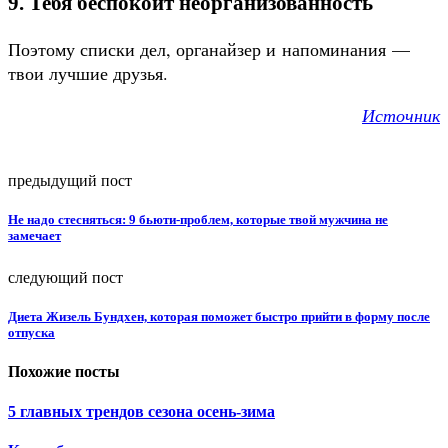
9. Тебя беспокоит неорганизованность
Поэтому списки дел, органайзер и напоминания —
твои лучшие друзья.
Источник
предыдущий пост
Не надо стесняться: 9 бьюти-проблем, которые твой мужчина не
замечает
следующий пост
Диета Жизель Бундхен, которая поможет быстро прийти в форму после
отпуска
Похожие посты
5 главных трендов сезона осень-зима