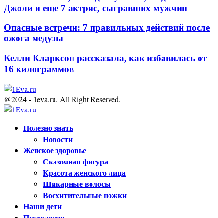
Джоли и еще 7 актрис, сыгравших мужчин
Опасные встречи: 7 правильных действий после
ожога медузы
Келли Кларксон рассказала, как избавилась от
16 килограммов
@2024 - 1eva.ru. All Right Reserved.
Facebook
Twitter
Youtube
Полезно знать
Новости
Женское здоровье
Сказочная фигура
Красота женского лица
Шикарные волосы
Восхитительные ножки
Наши дети
Психология