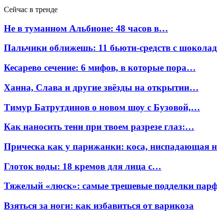
Сейчас в тренде
Не в туманном Альбионе: 48 часов в…
Пальчики оближешь: 11 бьюти-средств с шокола
Кесарево сечение: 6 мифов, в которые пора…
Ханна, Слава и другие звёзды на открытии…
Тимур Батрутдинов о новом шоу с Бузовой,…
Как наносить тени при твоем разрезе глаз:…
Прическа как у парижанки: коса, ниспадающая 
Глоток воды: 18 кремов для лица с…
Тяжелый «люск»: самые трешевые подделки па
Взяться за ноги: как избавиться от варикоза