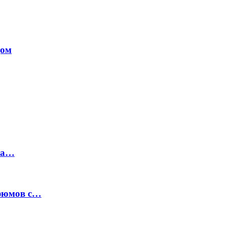
дом
на…
рфюмов с…