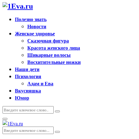
Полезно знать
Новости
Женское здоровье
Сказочная фигура
Красота женского лица
Шикарные волосы
Восхитительные ножки
Наши дети
Психология
Адам и Ева
Вкусняшка
Юмор
Искать:
Поиск
Основное
меню
Искать:
Поиск