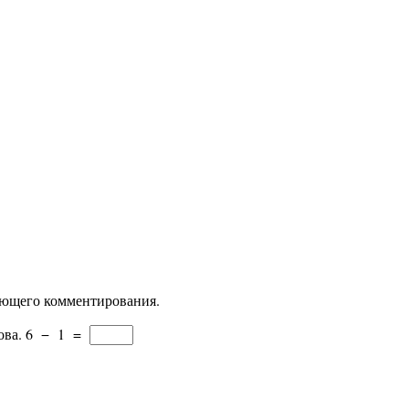
дующего комментирования.
ова.
6
−
1
=