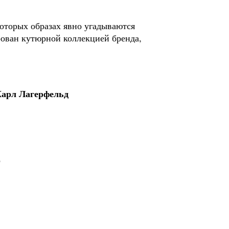
оторых образах явно угадываются
рован кутюрной коллекцией бренда,
Карл Лагерфельд
р