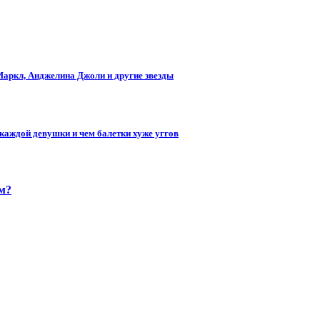
аркл, Анджелина Джоли и другие звезды
 каждой девушки и чем балетки хуже уггов
м?