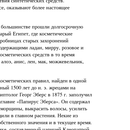
твия синтетических средств.
се, оказывают более настоящее
м большинстве прошли долгосрочную
арый Египет, где косметические
 гробницах старых захоронений
одержащими ладан, мирру, розовое и
осметических средств в то время
алоэ, анис, лен, мак, можжевельник,
косметических правил, найден в одной
ный 1500 лет до н. э. жрецами на
иптолог Георг Эберс в 1875 г. заполучил
аглавие «Папирус Эберса». Он содержал
ь морщины, выкрасить волосы, усилить
одили в главном растения. Некие из
обственного значения и в текущее время.
ике, составленный царицей Клеопатрой