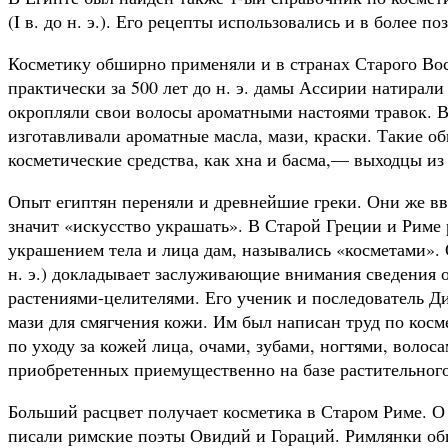
(I в. до н. э.). Его рецепты использовались и в более по
Косметику обширно применяли и в странах Старого Вос
практически за 500 лет до н. э. дамы Ассирии натирал
окропляли свои волосы ароматными настоями травок. В
изготавливали ароматные масла, мази, краски. Такие 
косметические средства, как хна и басма,— выходцы из
Опыт египтян переняли и древнейшие греки. Они же вве
значит «искусство украшать». В Старой Греции и Риме
украшением тела и лица дам, назывались «косметами»
н. э.) докладывает заслуживающие внимания сведения 
растениями-целителями. Его ученик и последователь Д
мази для смягчения кожи. Им был написан труд по косме
по уходу за кожей лица, очами, зубами, ногтями, воло
приобретенных приемущественно на базе растительного
Больший расцвет получает косметика в Старом Риме. О
писали римские поэты Овидий и Гораций. Римлянки об