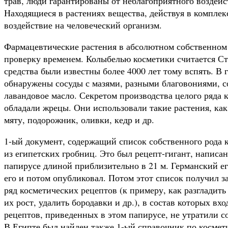
трав, люди гарантированы от неблагоприятного воздейс
Находящиеся в растениях вещества, действуя в комплек
воздействие на человеческий организм.
Фармацевтические растения в абсолютном собственно
проверку временем. Колыбелью косметики считается Ст
средства были известны более 4000 лет тому вспять. В
обнаружены сосуды с мазями, разными благовониями, с
лавандовое масло. Секретом производства целого ряда к
обладали жрецы. Они использовали такие растения, как 
мяту, подорожник, оливки, кедр и др.
1-ый документ, содержащий список собственного рода 
из египетских гробниц. Это был рецепт-гигант, написан
папирусе длиной приблизительно в 21 м. Германский ег
его и потом опубликовал. Потом этот список получил з
ряд косметических рецептов (к примеру, как разгладит
их рост, удалить бородавки и др.), в состав которых вх
рецептов, приведенных в этом папирусе, не утратили с
В Египте был найден также 1-ый справочник по космет