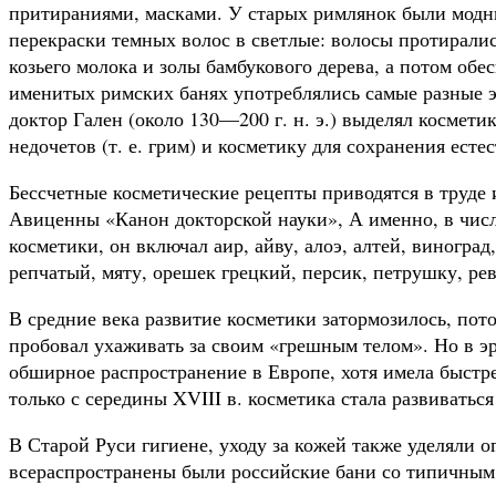
притираниями, масками. У старых римлянок были модн
перекраски темных волос в светлые: волосы протирали
козьего молока и золы бамбукового дерева, а потом об
именитых римских банях употреблялись самые разные 
доктор Гален (около 130—200 г. н. э.) выделял космет
недочетов (т. е. грим) и косметику для сохранения есте
Бессчетные косметические рецепты приводятся в труде 
Авиценны «Канон докторской науки», А именно, в чис
косметики, он включал аир, айву, алоэ, алтей, виноград
репчатый, мяту, орешек грецкий, персик, петрушку, реве
В средние века развитие косметики затормозилось, пото
пробовал ухаживать за своим «грешным телом». Но в э
обширное распространение в Европе, хотя имела быстр
только с середины XVIII в. косметика стала развиваться
В Старой Руси гигиене, уходу за кожей также уделяли 
всераспространены были российские бани со типичным