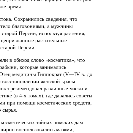
зже время.
тока. Сохранились сведения, что
и тело благовониями, а мужчины
 старой Персии, используя растения,
общепризнанные растительные
 старой Персии.
ли в обиход слово «косметика», что
 рабыни, которые занимались
. Отец медицины Гиппократ (V—IV в. до
о восстановлении женской красы
иокл рекомендовал различные маски и
тике (в 4-х томах), где давались советы
сами при помощи косметических средств,
 сырья.
 косметических тайнах римских дам
ширно воспользовались мазями,