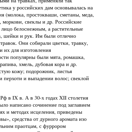
ыми на травках, применяли так
тика у российских дам основывалась на
я (молока, простокваши, сметаны, меда,
 моркови, свеклы и др. Российские
т лицо белоснежным, а растительные
, шейки и рук. Им были отлично
травок. Они собирали цветки, травку,
и их для изготовления
ости популярны были мята, ромашка,
рапива, хмель, дубовая кора и др.
стую кожу; подорожник, листья
ри перхоти и выпадении
волос; свеклой
ф в IX в. А в 30-х годах XII столетия
ыло написано сочинение под заглавием
нях и методах исцеления, приведены
вы», средства от дурного аромата изо
альним праотцам, с фуррором