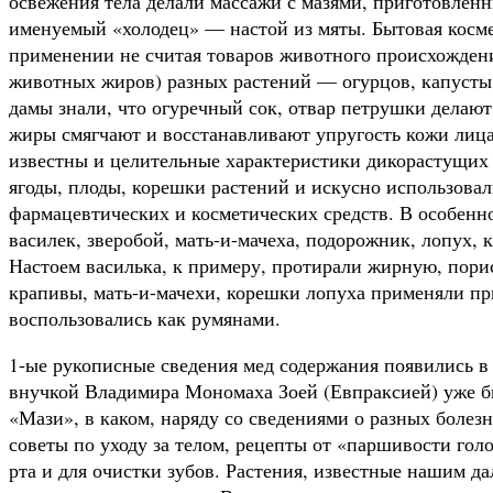
освежения тела делали массажи с мазями, приготовленн
именуемый «холодец» — настой из мяты. Бытовая косме
применении не считая товаров животного происхождени
животных жиров) разных растений — огурцов, капусты,
дамы знали, что огуречный сок, отвар петрушки делаю
жиры смягчают и восстанавливают упругость кожи лица
известны и целительные характеристики дикорастущих 
ягоды, плоды, корешки растений и искусно использовал
фармацевтических и косметических средств. В особенн
василек, зверобой, мать-и-мачеха, подорожник, лопух, к
Настоем василька, к примеру, протирали жирную, пори
крапивы, мать-и-мачехи, корешки лопуха применяли п
воспользовались как румянами.
1-ые рукописные сведения мед содержания появились в Р
внучкой Владимира Мономаха Зоей (Евпраксией) уже б
«Мази», в каком, наряду со сведениями о разных болез
советы по уходу за телом, рецепты от «паршивости голо
рта и для очистки зубов. Растения, известные нашим д