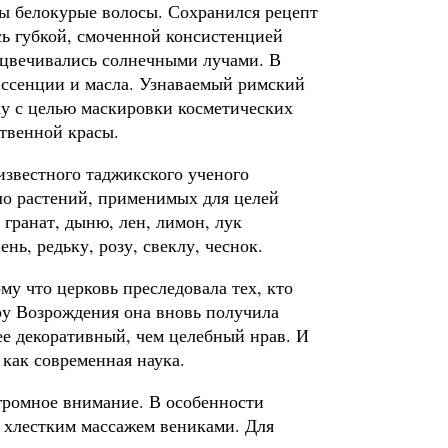
ы белокурые волосы. Сохранился рецепт
сь губкой, смоченной консистенцией
есцвечивались солнечными лучами. В
эссенции и масла. Узнаваемый римский
ику с целью маскировки косметических
ственной красы.
известного таджикского ученого
ло растений, применимых для целей
, гранат, дыню, лен, лимон, лук
нь, редьку, розу, свеклу, чеснок.
му что церковь преследовала тех, кто
ру Возрождения она вновь получила
ее декоративный, чем целебный нрав. И
 как современная наука.
огромное внимание. В особенности
 хлестким массажем вениками. Для