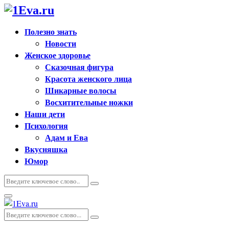
Полезно знать
Новости
Женское здоровье
Сказочная фигура
Красота женского лица
Шикарные волосы
Восхитительные ножки
Наши дети
Психология
Адам и Ева
Вкусняшка
Юмор
Искать:
Поиск
Основное
меню
Искать:
Поиск