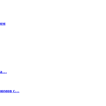
дом
на…
рфюмов с…