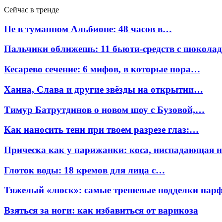
Сейчас в тренде
Не в туманном Альбионе: 48 часов в…
Пальчики оближешь: 11 бьюти-средств с шокола
Кесарево сечение: 6 мифов, в которые пора…
Ханна, Слава и другие звёзды на открытии…
Тимур Батрутдинов о новом шоу с Бузовой,…
Как наносить тени при твоем разрезе глаз:…
Прическа как у парижанки: коса, ниспадающая 
Глоток воды: 18 кремов для лица с…
Тяжелый «люск»: самые трешевые подделки па
Взяться за ноги: как избавиться от варикоза