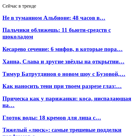
Сейчас в тренде
Не в туманном Альбионе: 48 часов в…
Пальчики оближешь: 11 бьюти-средств с
шоколадом
Кесарево сечение: 6 мифов, в которые пора…
Ханна, Слава и другие звёзды на открытии…
Тимур Батрутдинов о новом шоу с Бузовой,…
Как наносить тени при твоем разрезе глаз:…
Прическа как у парижанки: коса, ниспадающая
на…
Глоток воды: 18 кремов для лица с…
Тяжелый «люск»: самые трешевые подделки