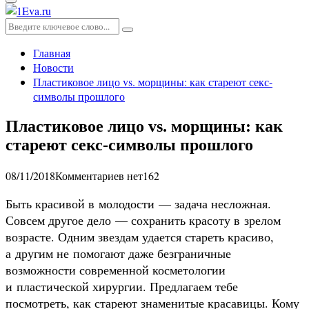
Основное
меню
Искать:
Поиск
Главная
Новости
Пластиковое лицо vs. морщины: как стареют секс-
символы прошлого
Пластиковое лицо vs. морщины: как
стареют секс-символы прошлого
08/11/2018
Комментариев нет
162
Быть красивой в молодости — задача несложная.
Совсем другое дело — сохранить красоту в зрелом
возрасте. Одним звездам удается стареть красиво,
а другим не помогают даже безграничные
возможности современной косметологии
и пластической хирургии. Предлагаем тебе
посмотреть, как стареют знаменитые красавицы. Кому