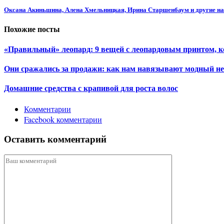
Оксана Акиньшина, Алена Хмельницкая, Ирина Старшенбаум и другие на
Похожие посты
«Правильный» леопард: 9 вещей с леопардовым принтом, 
Они сражались за продажи: как нам навязывают модный н
Домашние средства с крапивой для роста волос
Комментарии
Facebook комментарии
Оставить комментарий