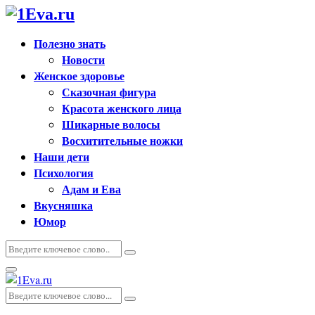
Полезно знать
Новости
Женское здоровье
Сказочная фигура
Красота женского лица
Шикарные волосы
Восхитительные ножки
Наши дети
Психология
Адам и Ева
Вкусняшка
Юмор
Искать:
Поиск
Основное
меню
Искать:
Поиск