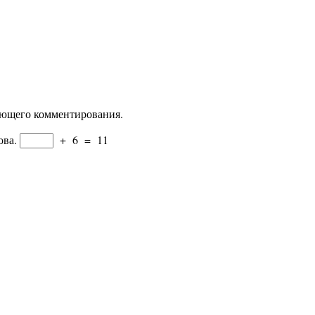
дующего комментирования.
ова.
+
6
=
11