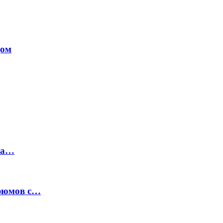
дом
на…
рфюмов с…