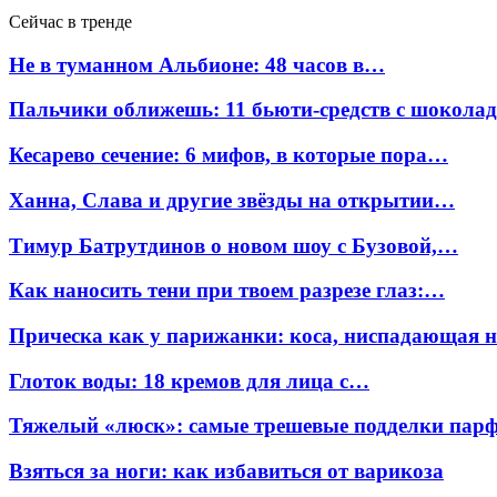
Сейчас в тренде
Не в туманном Альбионе: 48 часов в…
Пальчики оближешь: 11 бьюти-средств с шокола
Кесарево сечение: 6 мифов, в которые пора…
Ханна, Слава и другие звёзды на открытии…
Тимур Батрутдинов о новом шоу с Бузовой,…
Как наносить тени при твоем разрезе глаз:…
Прическа как у парижанки: коса, ниспадающая 
Глоток воды: 18 кремов для лица с…
Тяжелый «люск»: самые трешевые подделки па
Взяться за ноги: как избавиться от варикоза