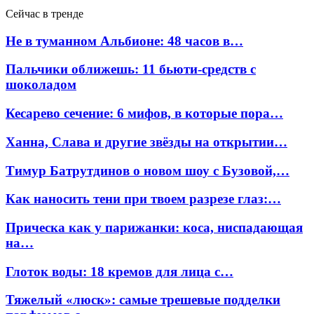
Сейчас в тренде
Не в туманном Альбионе: 48 часов в…
Пальчики оближешь: 11 бьюти-средств с
шоколадом
Кесарево сечение: 6 мифов, в которые пора…
Ханна, Слава и другие звёзды на открытии…
Тимур Батрутдинов о новом шоу с Бузовой,…
Как наносить тени при твоем разрезе глаз:…
Прическа как у парижанки: коса, ниспадающая
на…
Глоток воды: 18 кремов для лица с…
Тяжелый «люск»: самые трешевые подделки