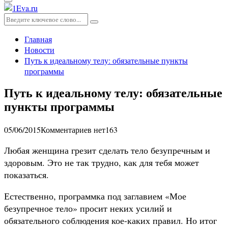
Основное
меню
Искать:
Поиск
Главная
Новости
Путь к идеальному телу: обязательные пункты
программы
Путь к идеальному телу: обязательные
пункты программы
05/06/2015
Комментариев нет
163
Любая женщина грезит сделать тело безупречным и
здоровым. Это не так трудно, как для тебя может
показаться.
Естественно, программка под заглавием «Мое
безупречное тело» просит неких усилий и
обязательного соблюдения кое-каких правил. Но итог