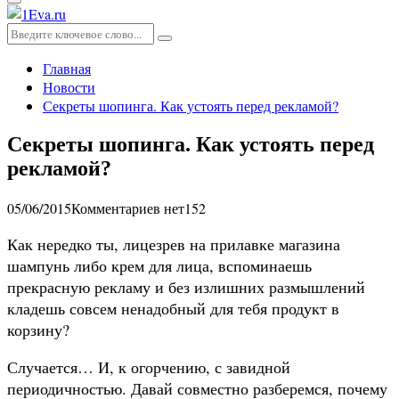
Основное
меню
Искать:
Поиск
Главная
Новости
Секреты шопинга. Как устоять перед рекламой?
Секреты шопинга. Как устоять перед
рекламой?
05/06/2015
Комментариев нет
152
Как нередко ты, лицезрев на прилавке магазина
шампунь либо крем для лица, вспоминаешь
прекрасную рекламу и без излишних размышлений
кладешь совсем ненадобный для тебя продукт в
корзину?
Случается… И, к огорчению, с завидной
периодичностью. Давай совместно разберемся, почему