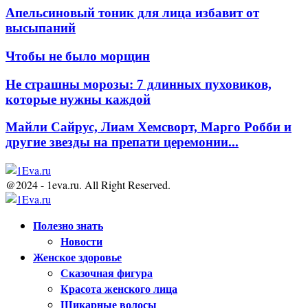
Апельсиновый тоник для лица избавит от
высыпаний
Чтобы не было морщин
Не страшны морозы: 7 длинных пуховиков,
которые нужны каждой
Майли Сайрус, Лиам Хемсворт, Марго Робби и
другие звезды на препати церемонии...
@2024 - 1eva.ru. All Right Reserved.
Facebook
Twitter
Youtube
Полезно знать
Новости
Женское здоровье
Сказочная фигура
Красота женского лица
Шикарные волосы