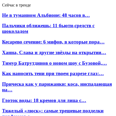
Сейчас в тренде
Не в туманном Альбионе: 48 часов в…
Пальчики оближешь: 11 бьюти-средств с
шоколадом
Кесарево сечение: 6 мифов, в которые пора…
Ханна, Слава и другие звёзды на открытии…
Тимур Батрутдинов о новом шоу с Бузовой,…
Как наносить тени при твоем разрезе глаз:…
Прическа как у парижанки: коса, ниспадающая
на…
Глоток воды: 18 кремов для лица с…
Тяжелый «люск»: самые трешевые подделки