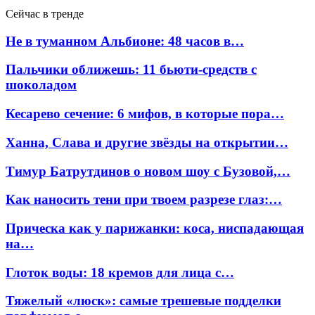
Сейчас в тренде
Не в туманном Альбионе: 48 часов в…
Пальчики оближешь: 11 бьюти-средств с
шоколадом
Кесарево сечение: 6 мифов, в которые пора…
Ханна, Слава и другие звёзды на открытии…
Тимур Батрутдинов о новом шоу с Бузовой,…
Как наносить тени при твоем разрезе глаз:…
Прическа как у парижанки: коса, ниспадающая
на…
Глоток воды: 18 кремов для лица с…
Тяжелый «люск»: самые трешевые подделки