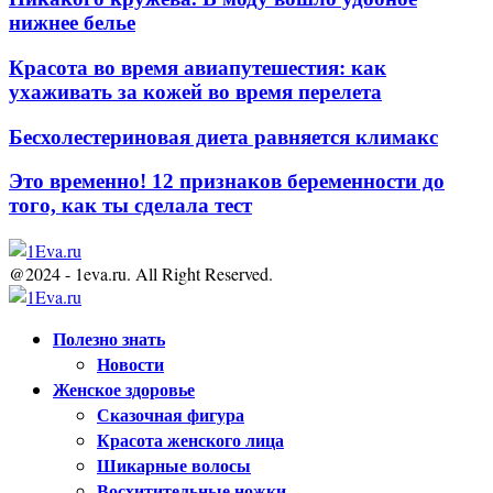
нижнее белье
Красота во время авиапутешестия: как
ухаживать за кожей во время перелета
Бесхолестериновая диета равняется климакс
Это временно! 12 признаков беременности до
того, как ты сделала тест
@2024 - 1eva.ru. All Right Reserved.
Facebook
Twitter
Youtube
Полезно знать
Новости
Женское здоровье
Сказочная фигура
Красота женского лица
Шикарные волосы
Восхитительные ножки