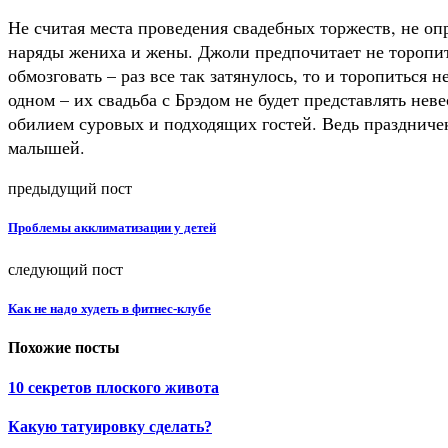
Не считая места проведения свадебных торжеств, не о
наряды жениха и жены. Джоли предпочитает не торопит
обмозговать – раз все так затянулось, то и торопиться
одном – их свадьба с Брэдом не будет представлять нев
обилием суровых и подходящих гостей. Ведь праздничек 
малышей.
предыдущий пост
Проблемы акклиматизации у детей
следующий пост
Как не надо худеть в фитнес-клубе
Похожие посты
10 секретов плоского живота
Какую татуировку сделать?