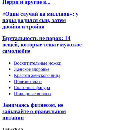
Перри и другие в...
«Один случай на миллион»: у
пары родился сын, затем
двойня и тройня
Брутальность не порок: 14
вещей, которые тешат мужское
самолюбие
Восхитительные ножки
Женское здоровье
Красота женского лица
Полезно знать
Сказочная фигура
Шикарные волосы
Занимаясь фитнесом, не
забывайте о правильном
питании
13/03/2015