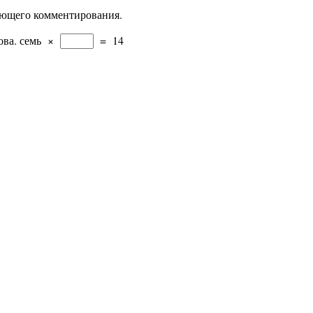
дующего комментирования.
ова.
семь
×
=
14