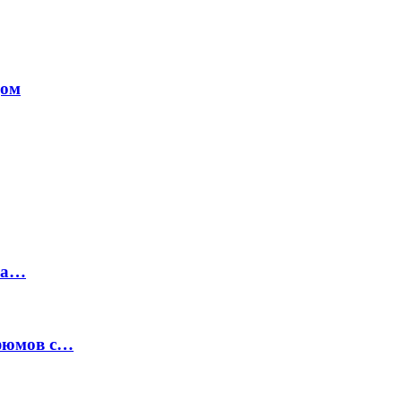
дом
на…
рфюмов с…