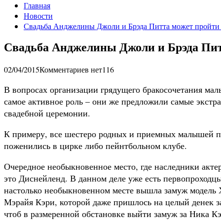
Главная
Новости
Свадьба Анджелины Джоли и Брэда Питта может пройти 
Свадьба Анджелины Джоли и Брэда Пит
02/04/2015
Комментариев нет
116
В вопросах организации грядущего бракосочетания м
самое активное роль – они же предложили самые экстр
свадебной церемонии.
К примеру, все шестеро родных и приемных малышей п
поженились в цирке либо пейнтбольном клубе.
Очередное необыкновенное место, где наследники акте
это Диснейленд. В данном деле уже есть первопроходцы
настолько необыкновенном месте вышла замуж модель Х
Мэрайя Кэри, которой даже пришлось на целый денек за
чтоб в размеренной обстановке выйти замуж за Ника К