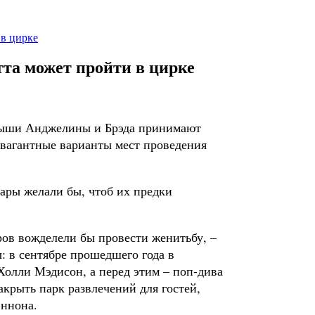
в цирке
та может пройти в цирке
алыши Анджелины и Брэда принимают
авагантные варианты мест проведения
ары желали бы, чтоб их предки
ров вожделели бы провести женитьбу, –
: в сентябре прошедшего года в
олли Мэдисон, а перед этим – поп-дива
крыть парк развлечений для гостей,
эннона.