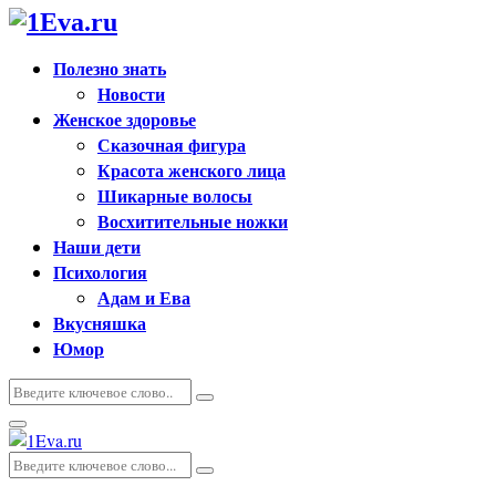
Полезно знать
Новости
Женское здоровье
Сказочная фигура
Красота женского лица
Шикарные волосы
Восхитительные ножки
Наши дети
Психология
Адам и Ева
Вкусняшка
Юмор
Искать:
Поиск
Основное
меню
Искать:
Поиск