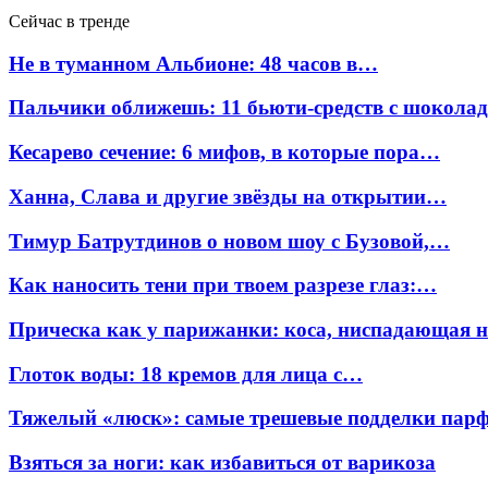
Сейчас в тренде
Не в туманном Альбионе: 48 часов в…
Пальчики оближешь: 11 бьюти-средств с шокола
Кесарево сечение: 6 мифов, в которые пора…
Ханна, Слава и другие звёзды на открытии…
Тимур Батрутдинов о новом шоу с Бузовой,…
Как наносить тени при твоем разрезе глаз:…
Прическа как у парижанки: коса, ниспадающая 
Глоток воды: 18 кремов для лица с…
Тяжелый «люск»: самые трешевые подделки па
Взяться за ноги: как избавиться от варикоза