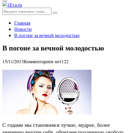
Основное
меню
Искать:
Поиск
Главная
Новости
В погоне за вечной молодостью
В погоне за вечной молодостью
15/11/2013
Комментариев нет
122
С годами мы становимся лучше, мудрее, более
уверенно внутри себя, обретаем подлинную свободу