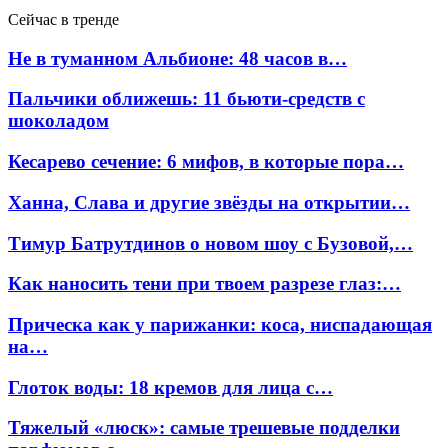
Сейчас в тренде
Не в туманном Альбионе: 48 часов в…
Пальчики оближешь: 11 бьюти-средств с
шоколадом
Кесарево сечение: 6 мифов, в которые пора…
Ханна, Слава и другие звёзды на открытии…
Тимур Батрутдинов о новом шоу с Бузовой,…
Как наносить тени при твоем разрезе глаз:…
Прическа как у парижанки: коса, ниспадающая
на…
Глоток воды: 18 кремов для лица с…
Тяжелый «люск»: самые трешевые подделки