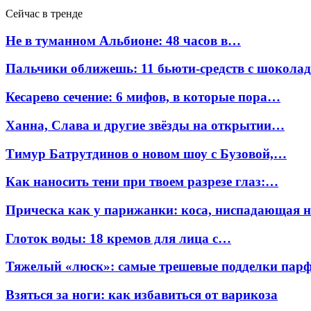
Сейчас в тренде
Не в туманном Альбионе: 48 часов в…
Пальчики оближешь: 11 бьюти-средств с шокола
Кесарево сечение: 6 мифов, в которые пора…
Ханна, Слава и другие звёзды на открытии…
Тимур Батрутдинов о новом шоу с Бузовой,…
Как наносить тени при твоем разрезе глаз:…
Прическа как у парижанки: коса, ниспадающая 
Глоток воды: 18 кремов для лица с…
Тяжелый «люск»: самые трешевые подделки па
Взяться за ноги: как избавиться от варикоза