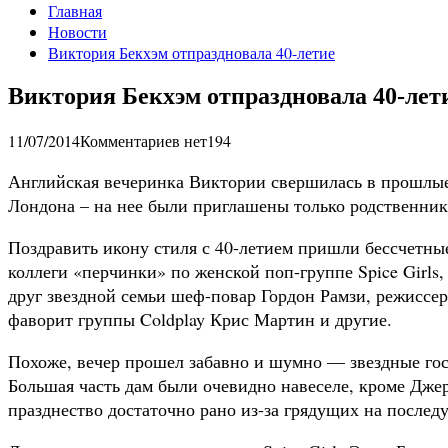
Главная
Новости
Виктория Бекхэм отпраздновала 40-летие
Виктория Бекхэм отпраздновала 40-лет
11/07/2014
Комментариев нет
194
Английская вечеринка Виктории свершилась в прошлые
Лондона – на нее были приглашены только родственник
Поздравить икону стиля с 40-летием пришли бессчетны
коллеги «перчинки» по женской поп-группе Spice Girl
друг звездной семьи шеф-повар Гордон Рамзи, режиссер
фаворит группы Coldplay Крис Мартин и другие.
Похоже, вечер прошел забавно и шумно — звездные го
Большая часть дам были очевидно навеселе, кроме Дже
празднество достаточно рано из-за грядущих на после