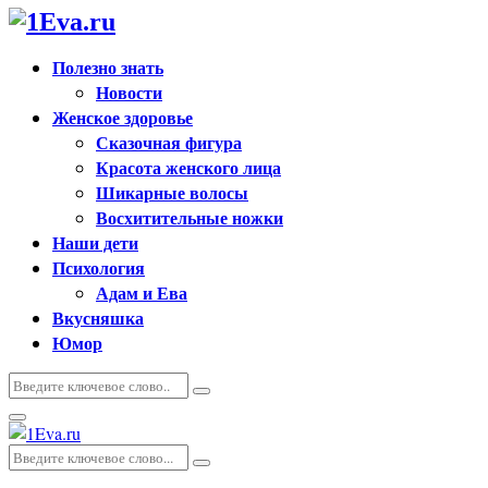
Полезно знать
Новости
Женское здоровье
Сказочная фигура
Красота женского лица
Шикарные волосы
Восхитительные ножки
Наши дети
Психология
Адам и Ева
Вкусняшка
Юмор
Искать:
Поиск
Основное
меню
Искать:
Поиск