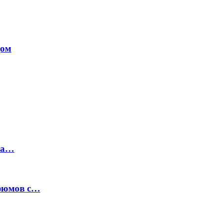
дом
на…
рфюмов с…