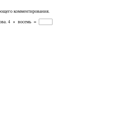
дующего комментирования.
ова.
4
×
восемь
=