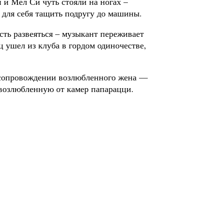
 и Мел Си чуть стояли на ногах –
для себя тащить подругу до машины.
ть развеяться – музыкант переживает
ц ушел из клуба в гордом одиночестве,
 сопровождении возлюбленного жена —
возлюбленную от камер папарацци.