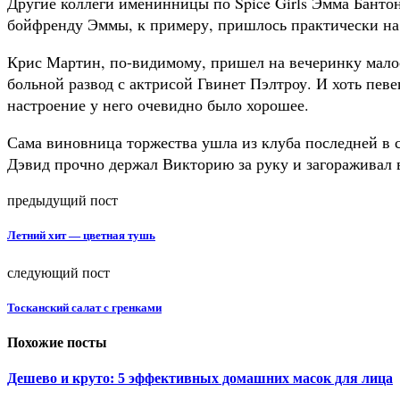
Другие коллеги именинницы по Spice Girls Эмма Бантон
бойфренду Эммы, к примеру, пришлось практически на 
Крис Мартин, по-видимому, пришел на вечеринку малос
больной развод с актрисой Гвинет Пэлтроу. И хоть певе
настроение у него очевидно было хорошее.
Сама виновница торжества ушла из клуба последней в
Дэвид прочно держал Викторию за руку и загораживал 
предыдущий пост
Летний хит — цветная тушь
следующий пост
Тосканский салат с гренками
Похожие посты
Дешево и круто: 5 эффективных домашних масок для лица