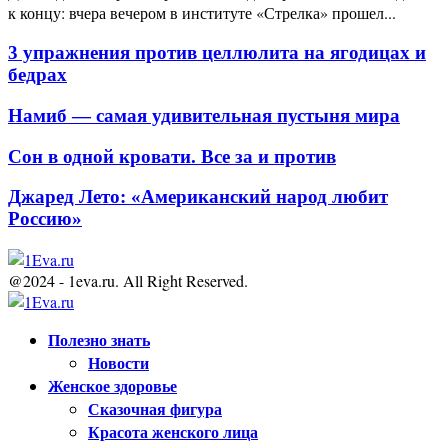
к концу: вчера вечером в институте «Стрелка» прошел...
3 упражнения против целлюлита на ягодицах и
бедрах
Намиб — самая удивительная пустыня мира
Сон в одной кровати. Все за и против
Джаред Лето: «Американский народ любит
Россию»
@2024 - 1eva.ru. All Right Reserved.
Facebook
Twitter
Youtube
Полезно знать
Новости
Женское здоровье
Сказочная фигура
Красота женского лица