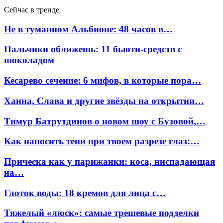
Сейчас в тренде
Не в туманном Альбионе: 48 часов в…
Пальчики оближешь: 11 бьюти-средств с
шоколадом
Кесарево сечение: 6 мифов, в которые пора…
Ханна, Слава и другие звёзды на открытии…
Тимур Батрутдинов о новом шоу с Бузовой,…
Как наносить тени при твоем разрезе глаз:…
Прическа как у парижанки: коса, ниспадающая
на…
Глоток воды: 18 кремов для лица с…
Тяжелый «люск»: самые трешевые подделки