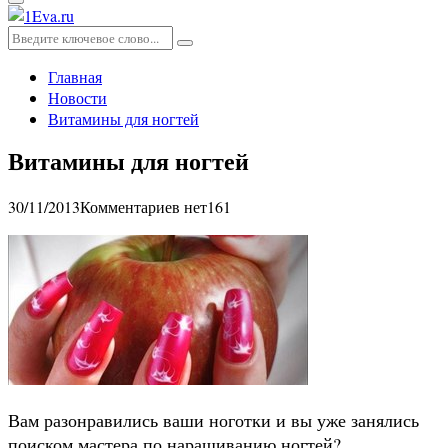
Основное
меню
Искать:
Поиск
Главная
Новости
Витамины для ногтей
Витамины для ногтей
30/11/2013
Комментариев нет
161
Вам разонравились ваши ноготки и вы уже занялись
поиском мастера по наращиванию ногтей?