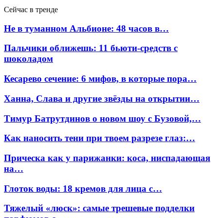
Сейчас в тренде
Не в туманном Альбионе: 48 часов в…
Пальчики оближешь: 11 бьюти-средств с
шоколадом
Кесарево сечение: 6 мифов, в которые пора…
Ханна, Слава и другие звёзды на открытии…
Тимур Батрутдинов о новом шоу с Бузовой,…
Как наносить тени при твоем разрезе глаз:…
Прическа как у парижанки: коса, ниспадающая
на…
Глоток воды: 18 кремов для лица с…
Тяжелый «люск»: самые трешевые подделки