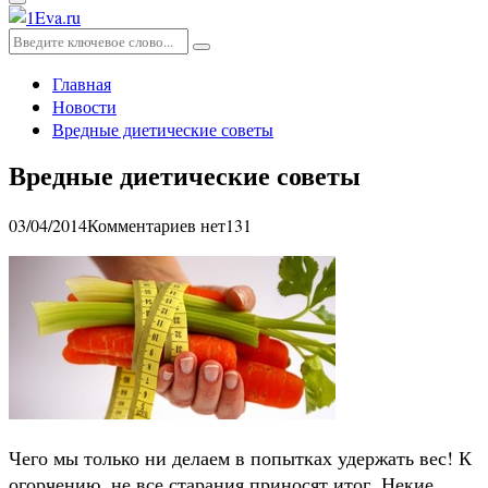
Основное
меню
Искать:
Поиск
Главная
Новости
Вредные диетические советы
Вредные диетические советы
03/04/2014
Комментариев нет
131
Чего мы только ни делаем в попытках удержать вес! К
огорчению, не все старания приносят итог. Некие