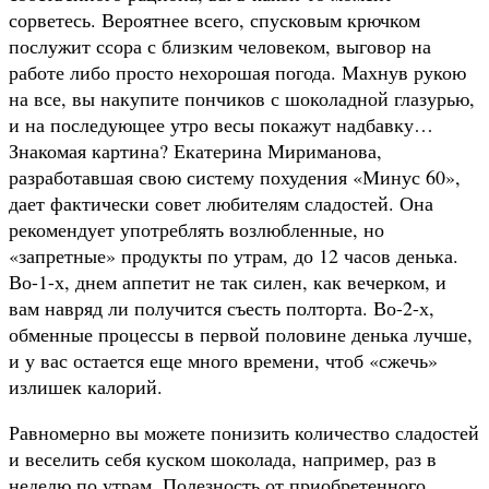
сорветесь. Вероятнее всего, спусковым крючком
послужит ссора с близким человеком, выговор на
работе либо просто нехорошая погода. Махнув рукою
на все, вы накупите пончиков с шоколадной глазурью,
и на последующее утро весы покажут надбавку…
Знакомая картина? Екатерина Мириманова,
разработавшая свою систему похудения «Минус 60»,
дает фактически совет любителям сладостей. Она
рекомендует употреблять возлюбленные, но
«запретные» продукты по утрам, до 12 часов денька.
Во-1-х, днем аппетит не так силен, как вечерком, и
вам навряд ли получится съесть полторта. Во-2-х,
обменные процессы в первой половине денька лучше,
и у вас остается еще много времени, чтоб «сжечь»
излишек калорий.
Равномерно вы можете понизить количество сладостей
и веселить себя куском шоколада, например, раз в
неделю по утрам. Полезность от приобретенного