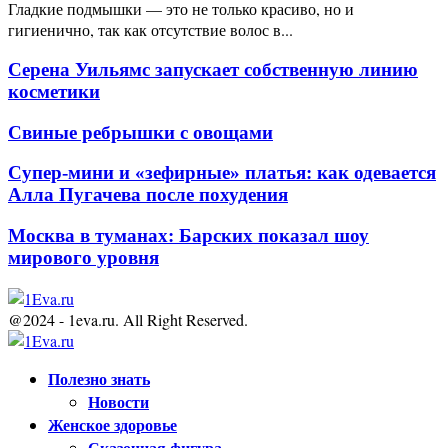
Гладкие подмышки — это не только красиво, но и
гигиенично, так как отсутствие волос в...
Серена Уильямс запускает собственную линию
косметики
Свиные ребрышки с овощами
Супер-мини и «зефирные» платья: как одевается
Алла Пугачева после похудения
Москва в туманах: Барских показал шоу
мирового уровня
@2024 - 1eva.ru. All Right Reserved.
Facebook
Twitter
Youtube
Полезно знать
Новости
Женское здоровье
Сказочная фигура