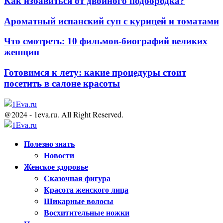
Как избавиться от двойного подбородка?
Ароматный испанский суп с курицей и томатами
Что смотреть: 10 фильмов-биографий великих
женщин
Готовимся к лету: какие процедуры стоит
посетить в салоне красоты
@2024 - 1eva.ru. All Right Reserved.
Facebook
Twitter
Youtube
Полезно знать
Новости
Женское здоровье
Сказочная фигура
Красота женского лица
Шикарные волосы
Восхитительные ножки