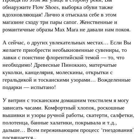
обнаружите Flow Shoes, выборка обуви также
вдохновляющая! Лично я отыскала себе в этом
магазине сходу три пары сапог. Женственные и
романтичные образы Max Mara не давали нам покоя.
А сейчас, о других увлекательных местах… Если Вы
желаете приобрести необыкновенные сувениры, то
лавки с поистине флорентийской темой — то, что
необходимо! Древесные Пиноккио, матерчатые
куколки, канцелярия, молескины, открытки с
геральдикой и тосканскими узорами… Вожделенные
подарки — испытано!
У витрин с тосканским домашним текстилем я могу
зависать часами. Комфортный хлопок, роскошные
вышивки и узоры ручной работы, скатерти, салфетки,
полотенца, банные халатики, покрывала и т.д.,
дальше… Всем переживающим процесс ‘гнездования’
посвящается..