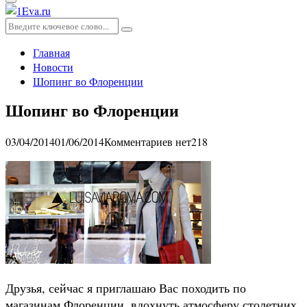
Основное
меню
Искать:
Поиск
Главная
Новости
Шопинг во Флоренции
Шопинг во Флоренции
03/04/2014
01/06/2014
Комментариев нет
218
Друзья, сейчас я приглашаю Вас походить по
магазинам Флоренции, вдохнуть атмосферу столетних