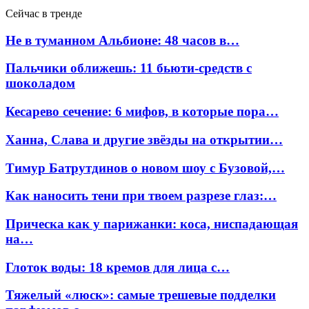
Сейчас в тренде
Не в туманном Альбионе: 48 часов в…
Пальчики оближешь: 11 бьюти-средств с
шоколадом
Кесарево сечение: 6 мифов, в которые пора…
Ханна, Слава и другие звёзды на открытии…
Тимур Батрутдинов о новом шоу с Бузовой,…
Как наносить тени при твоем разрезе глаз:…
Прическа как у парижанки: коса, ниспадающая
на…
Глоток воды: 18 кремов для лица с…
Тяжелый «люск»: самые трешевые подделки