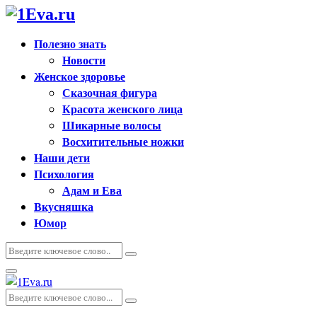
Полезно знать
Новости
Женское здоровье
Сказочная фигура
Красота женского лица
Шикарные волосы
Восхитительные ножки
Наши дети
Психология
Адам и Ева
Вкусняшка
Юмор
Искать:
Поиск
Основное
меню
Искать:
Поиск