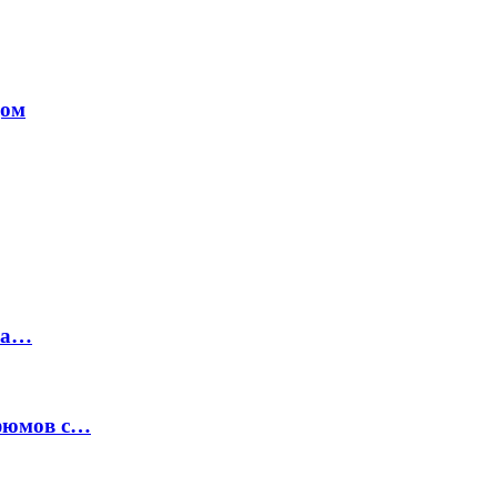
дом
на…
рфюмов с…