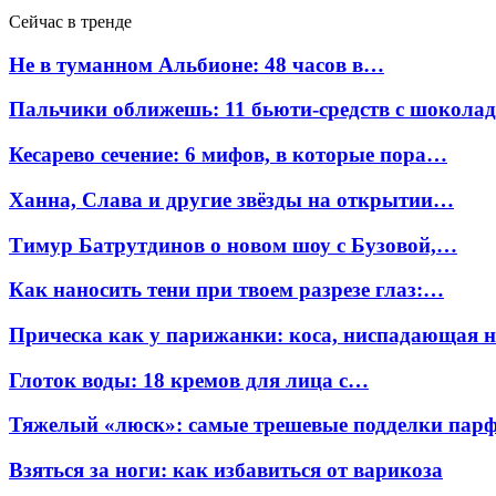
Сейчас в тренде
Не в туманном Альбионе: 48 часов в…
Пальчики оближешь: 11 бьюти-средств с шокола
Кесарево сечение: 6 мифов, в которые пора…
Ханна, Слава и другие звёзды на открытии…
Тимур Батрутдинов о новом шоу с Бузовой,…
Как наносить тени при твоем разрезе глаз:…
Прическа как у парижанки: коса, ниспадающая 
Глоток воды: 18 кремов для лица с…
Тяжелый «люск»: самые трешевые подделки па
Взяться за ноги: как избавиться от варикоза