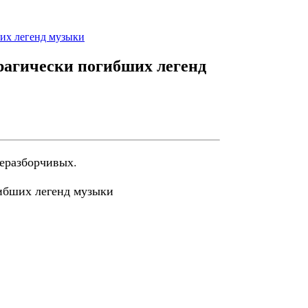
их легенд музыки
рагически погибших легенд
неразборчивых.