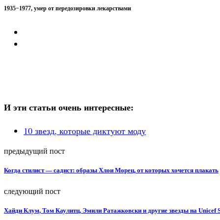
1935−1977, умер от передозировки лекарствами
И эти статьи очень интересные:
10 звезд, которые диктуют моду
предыдущий пост
Когда стилист — садист: образы Хлои Морец, от которых хочется плакать
следующий пост
Хайди Клум, Том Каулитц, Эмили Ратажковски и другие звезды на Unicef