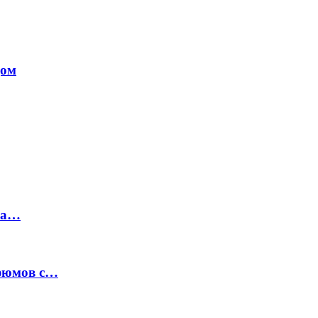
дом
на…
рфюмов с…