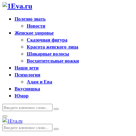
Полезно знать
Новости
Женское здоровье
Сказочная фигура
Красота женского лица
Шикарные волосы
Восхитительные ножки
Наши дети
Психология
Адам и Ева
Вкусняшка
Юмор
Искать:
Поиск
Основное
меню
Искать:
Поиск