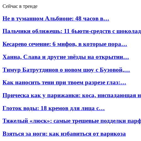
Сейчас в тренде
Не в туманном Альбионе: 48 часов в…
Пальчики оближешь: 11 бьюти-средств с шокола
Кесарево сечение: 6 мифов, в которые пора…
Ханна, Слава и другие звёзды на открытии…
Тимур Батрутдинов о новом шоу с Бузовой,…
Как наносить тени при твоем разрезе глаз:…
Прическа как у парижанки: коса, ниспадающая 
Глоток воды: 18 кремов для лица с…
Тяжелый «люск»: самые трешевые подделки па
Взяться за ноги: как избавиться от варикоза