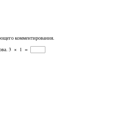
дующего комментирования.
ова.
3
×
1
=