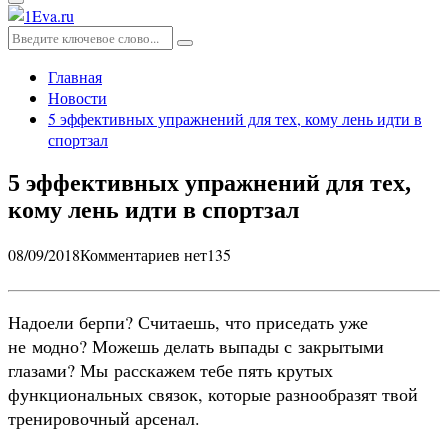
Основное
меню
Искать:
Поиск
Главная
Новости
5 эффективных упражнений для тех, кому лень идти в
спортзал
5 эффективных упражнений для тех,
кому лень идти в спортзал
08/09/2018
Комментариев нет
135
Надоели берпи? Считаешь, что приседать уже
не модно? Можешь делать выпады с закрытыми
глазами? Мы расскажем тебе пять крутых
функциональных связок, которые разнообразят твой
тренировочный арсенал.