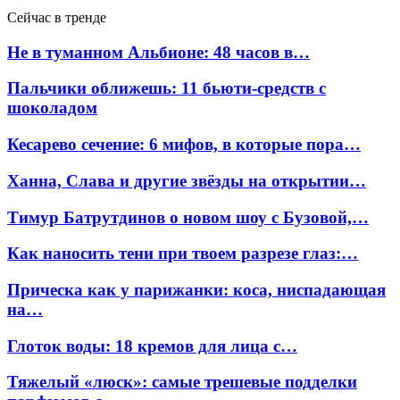
Сейчас в тренде
Не в туманном Альбионе: 48 часов в…
Пальчики оближешь: 11 бьюти-средств с
шоколадом
Кесарево сечение: 6 мифов, в которые пора…
Ханна, Слава и другие звёзды на открытии…
Тимур Батрутдинов о новом шоу с Бузовой,…
Как наносить тени при твоем разрезе глаз:…
Прическа как у парижанки: коса, ниспадающая
на…
Глоток воды: 18 кремов для лица с…
Тяжелый «люск»: самые трешевые подделки