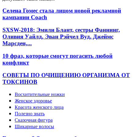
Селена Гомес стала лицом новой рекламной
кампании Coach
SXSW-2018: Эмили Блант, сестры Фаннинг,
Оливия Уайлд, Эван Рэйчел Вуд, Джеймс
Марсден,...
10 фраз, которые смогут погасить любой
конфликт
СОВЕТЫ ПО ОЧИЩЕНИЮ ОРГАНИЗМА ОТ
ТОКСИНОВ
Восхитительные ножки
Женское здоровье
Красота женского лица
Полезно знать
Сказочная фигура
Шикарные волосы