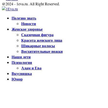
@2024 - 1eva.ru. All Right Reserved.
Facebook
Twitter
Youtube
Полезно знать
Новости
Женское здоровье
Сказочная фигура
Красота женского лица
Шикарные волосы
Восхитительные ножки
Наши дети
Психология
Адам и Ева
Вкусняшка
Юмор