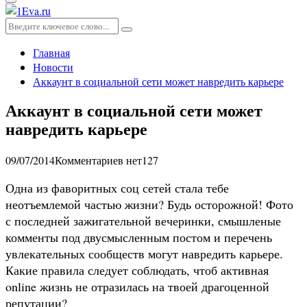
Основное
меню
Искать:
Поиск
Главная
Новости
Аккаунт в социальной сети может навредить карьере
Аккаунт в социальной сети может
навредить карьере
09/07/2014
Комментариев нет
127
Одна из фаворитных соц сетей стала тебе
неотъемлемой частью жизни? Будь осторожной! Фото
с последней зажигательной вечеринки, смышленые
комменты под двусмысленным постом и перечень
увлекательных сообществ могут навредить карьере.
Какие правила следует соблюдать, чтоб активная
online жизнь не отразилась на твоей драгоценной
репутации?