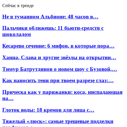
Сейчас в тренде
Не в туманном Альбионе: 48 часов в…
Пальчики оближешь: 11 бьюти-средств с
шоколадом
Кесарево сечение: 6 мифов, в которые пора…
Ханна, Слава и другие звёзды на открытии…
Тимур Батрутдинов о новом шоу с Бузовой,…
Как наносить тени при твоем разрезе глаз:…
Прическа как у парижанки: коса, ниспадающая
на…
Глоток воды: 18 кремов для лица с…
Тяжелый «люск»: самые трешевые подделки