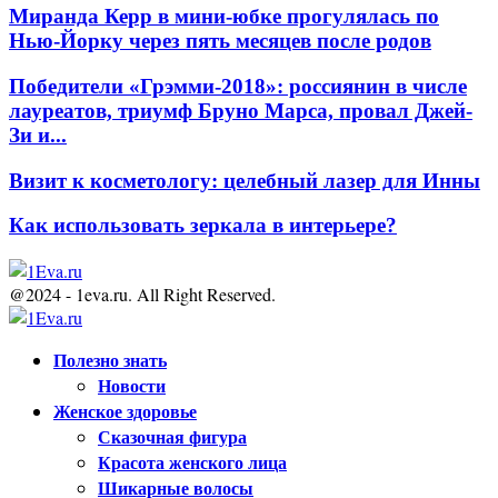
Миранда Керр в мини-юбке прогулялась по
Нью-Йорку через пять месяцев после родов
Победители «Грэмми-2018»: россиянин в числе
лауреатов, триумф Бруно Марса, провал Джей-
Зи и...
Визит к косметологу: целебный лазер для Инны
Как использовать зеркала в интерьере?
@2024 - 1eva.ru. All Right Reserved.
Facebook
Twitter
Youtube
Полезно знать
Новости
Женское здоровье
Сказочная фигура
Красота женского лица
Шикарные волосы