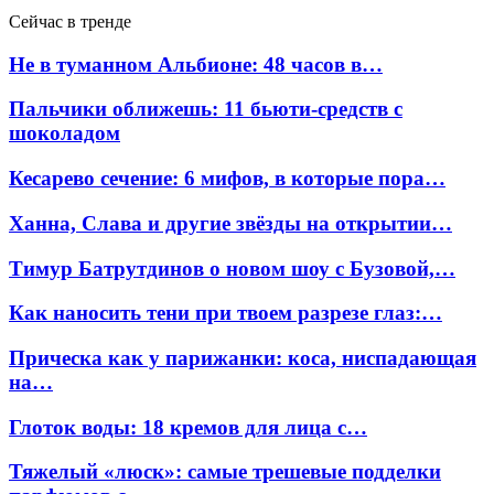
Сейчас в тренде
Не в туманном Альбионе: 48 часов в…
Пальчики оближешь: 11 бьюти-средств с
шоколадом
Кесарево сечение: 6 мифов, в которые пора…
Ханна, Слава и другие звёзды на открытии…
Тимур Батрутдинов о новом шоу с Бузовой,…
Как наносить тени при твоем разрезе глаз:…
Прическа как у парижанки: коса, ниспадающая
на…
Глоток воды: 18 кремов для лица с…
Тяжелый «люск»: самые трешевые подделки