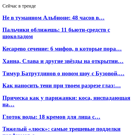
Сейчас в тренде
Не в туманном Альбионе: 48 часов в…
Пальчики оближешь: 11 бьюти-средств с
шоколадом
Кесарево сечение: 6 мифов, в которые пора…
Ханна, Слава и другие звёзды на открытии…
Тимур Батрутдинов о новом шоу с Бузовой,…
Как наносить тени при твоем разрезе глаз:…
Прическа как у парижанки: коса, ниспадающая
на…
Глоток воды: 18 кремов для лица с…
Тяжелый «люск»: самые трешевые подделки