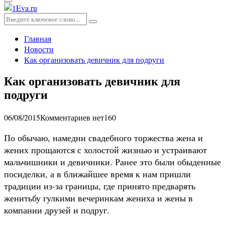
Основное
меню
Искать:
Поиск
Главная
Новости
Как организовать девичник для подруги
Как организовать девичник для
подруги
06/08/2015
Комментариев нет
160
По обычаю, намедни свадебного торжества жена и
жених прощаются с холостой жизнью и устраивают
мальчишники и девичники. Ранее это были обыденные
посиделки, а в ближайшее время к нам пришли
традиции из-за границы, где принято предварять
женитьбу гулкими вечеринкам жениха и жены в
компании друзей и подруг.