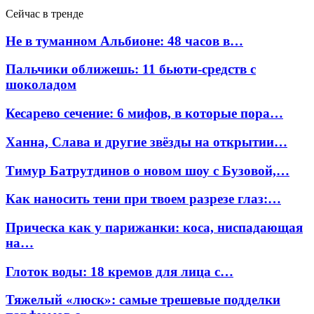
Сейчас в тренде
Не в туманном Альбионе: 48 часов в…
Пальчики оближешь: 11 бьюти-средств с
шоколадом
Кесарево сечение: 6 мифов, в которые пора…
Ханна, Слава и другие звёзды на открытии…
Тимур Батрутдинов о новом шоу с Бузовой,…
Как наносить тени при твоем разрезе глаз:…
Прическа как у парижанки: коса, ниспадающая
на…
Глоток воды: 18 кремов для лица с…
Тяжелый «люск»: самые трешевые подделки