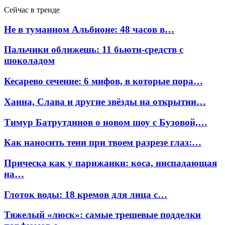
Сейчас в тренде
Не в туманном Альбионе: 48 часов в…
Пальчики оближешь: 11 бьюти-средств с
шоколадом
Кесарево сечение: 6 мифов, в которые пора…
Ханна, Слава и другие звёзды на открытии…
Тимур Батрутдинов о новом шоу с Бузовой,…
Как наносить тени при твоем разрезе глаз:…
Прическа как у парижанки: коса, ниспадающая
на…
Глоток воды: 18 кремов для лица с…
Тяжелый «люск»: самые трешевые подделки