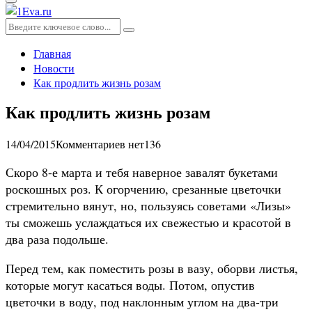
Основное
меню
Искать:
Поиск
Главная
Новости
Как продлить жизнь розам
Как продлить жизнь розам
14/04/2015
Комментариев нет
136
Скоро 8-е марта и тебя наверное завалят букетами
роскошных роз. К огорчению, срезанные цветочки
стремительно вянут, но, пользуясь советами «Лизы»
ты сможешь услаждаться их свежестью и красотой в
два раза подольше.
Перед тем, как поместить розы в вазу, оборви листья,
которые могут касаться воды. Потом, опустив
цветочки в воду, под наклонным углом на два-три