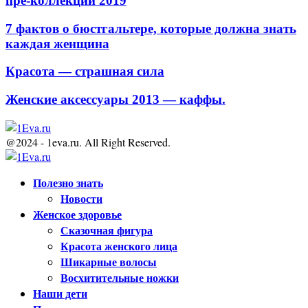
пре-коллекции 2019
7 фактов о бюстгальтере, которые должна знать
каждая женщина
Красота — страшная сила
Женские аксессуары 2013 — каффы.
@2024 - 1eva.ru. All Right Reserved.
Facebook
Twitter
Youtube
Полезно знать
Новости
Женское здоровье
Сказочная фигура
Красота женского лица
Шикарные волосы
Восхитительные ножки
Наши дети