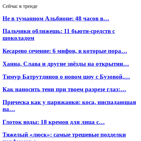
Сейчас в тренде
Не в туманном Альбионе: 48 часов в…
Пальчики оближешь: 11 бьюти-средств с
шоколадом
Кесарево сечение: 6 мифов, в которые пора…
Ханна, Слава и другие звёзды на открытии…
Тимур Батрутдинов о новом шоу с Бузовой,…
Как наносить тени при твоем разрезе глаз:…
Прическа как у парижанки: коса, ниспадающая
на…
Глоток воды: 18 кремов для лица с…
Тяжелый «люск»: самые трешевые подделки