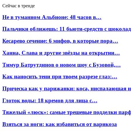
Сейчас в тренде
Не в туманном Альбионе: 48 часов в…
Пальчики оближешь: 11 бьюти-средств с шокола
Кесарево сечение: 6 мифов, в которые пора…
Ханна, Слава и другие звёзды на открытии…
Тимур Батрутдинов о новом шоу с Бузовой,…
Как наносить тени при твоем разрезе глаз:…
Прическа как у парижанки: коса, ниспадающая 
Глоток воды: 18 кремов для лица с…
Тяжелый «люск»: самые трешевые подделки па
Взяться за ноги: как избавиться от варикоза