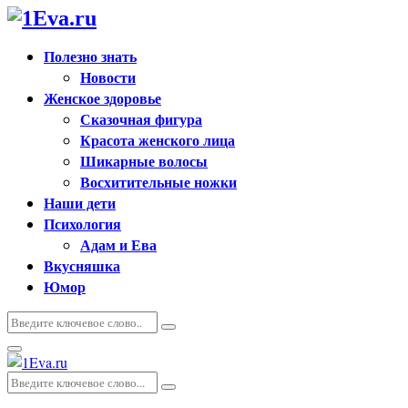
Полезно знать
Новости
Женское здоровье
Сказочная фигура
Красота женского лица
Шикарные волосы
Восхитительные ножки
Наши дети
Психология
Адам и Ева
Вкусняшка
Юмор
Искать:
Поиск
Основное
меню
Искать:
Поиск