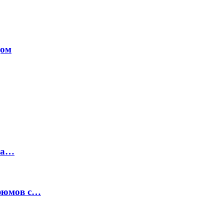
дом
на…
рфюмов с…