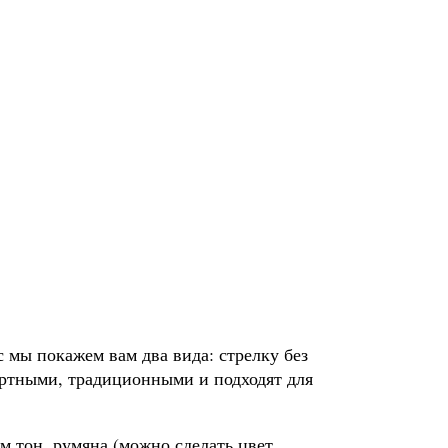
 мы покажем вам два вида: стрелку без
артными, традиционными и подходят для
м тон, румяна (можно сделать цвет