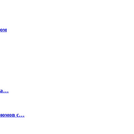
дом
на…
рфюмов с…