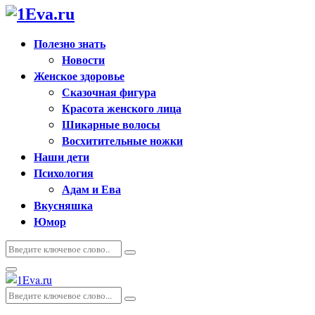
Полезно знать
Новости
Женское здоровье
Сказочная фигура
Красота женского лица
Шикарные волосы
Восхитительные ножки
Наши дети
Психология
Адам и Ева
Вкусняшка
Юмор
Искать:
Поиск
Основное
меню
Искать:
Поиск