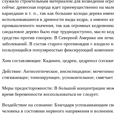
служило строительным материалом для возведения огро
сейчас древесная порода идет приемущественно на мале
карандаши и т. п., так как большие колоды дерева им
использовавшиеся в древности виды кедра, а именно ке
промышленного значения, так как огромных кедровнико
сандаловое дерево было еще труднодоступно, масло кед
средство против гонореи. В Северной Америке им лечил
заболеваний. В состав старого противоядия > входило 
пользующийся популярностью фиксирующий компонент
Хим составляющие: Кадинен, цедрен, цедренол (сесквит
Действие: Антисептическое, инсектицидное; мочегонно
стягивающее; тонизирующее, успокоительное; смягчает
Меры предосторожности: В большой концентрации мож
время беременности воспользоваться не следует.
Воздействие на сознание: Благодаря успокаивающим св
человека в состоянии нервного напряжения и волнения