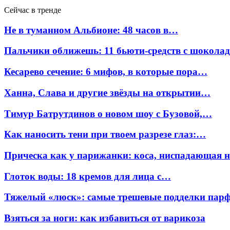
Сейчас в тренде
Не в туманном Альбионе: 48 часов в…
Пальчики оближешь: 11 бьюти-средств с шокола
Кесарево сечение: 6 мифов, в которые пора…
Ханна, Слава и другие звёзды на открытии…
Тимур Батрутдинов о новом шоу с Бузовой,…
Как наносить тени при твоем разрезе глаз:…
Прическа как у парижанки: коса, ниспадающая 
Глоток воды: 18 кремов для лица с…
Тяжелый «люск»: самые трешевые подделки па
Взяться за ноги: как избавиться от варикоза