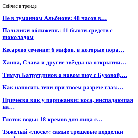
Сейчас в тренде
Не в туманном Альбионе: 48 часов в…
Пальчики оближешь: 11 бьюти-средств с
шоколадом
Кесарево сечение: 6 мифов, в которые пора…
Ханна, Слава и другие звёзды на открытии…
Тимур Батрутдинов о новом шоу с Бузовой,…
Как наносить тени при твоем разрезе глаз:…
Прическа как у парижанки: коса, ниспадающая
на…
Глоток воды: 18 кремов для лица с…
Тяжелый «люск»: самые трешевые подделки