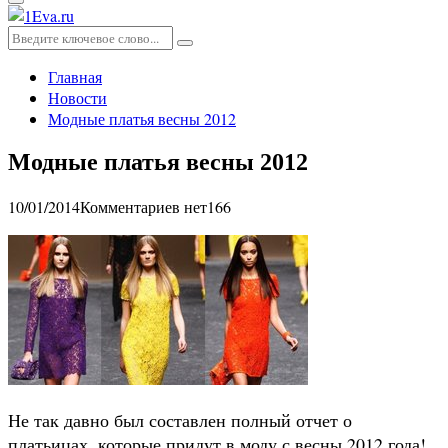
Основное
меню
Искать:
Поиск
Главная
Новости
Модные платья весны 2012
Модные платья весны 2012
10/01/2014
Комментариев нет
166
Не так давно был составлен полный отчет о
платьицах, которые придут в моду с весны 2012 года!