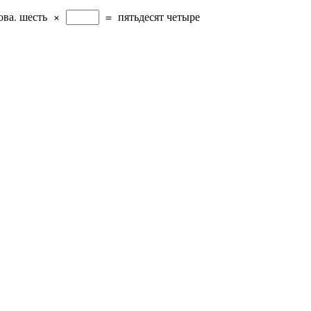
ова.
шесть
×
=
пятьдесят четыре