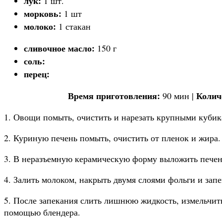
лук:
1 шт.
морковь:
1 шт
молоко:
1 стакан
сливочное масло:
150 г
соль:
перец:
Время приготовления:
Колич
90 мин |
1. Овощи помыть, очистить и нарезать крупными куби
2. Куриную печень помыть, очистить от пленок и жира
3. В неразъемную керамическую форму выложить печень
4. Залить молоком, накрыть двумя слоями фольги и запек
5. После запекания слить лишнюю жидкость, измельчит
помощью блендера.