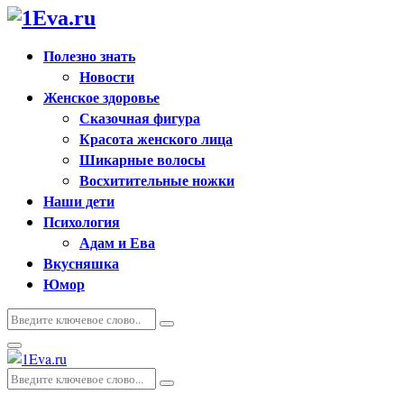
Полезно знать
Новости
Женское здоровье
Сказочная фигура
Красота женского лица
Шикарные волосы
Восхитительные ножки
Наши дети
Психология
Адам и Ева
Вкусняшка
Юмор
Искать:
Поиск
Основное
меню
Искать:
Поиск