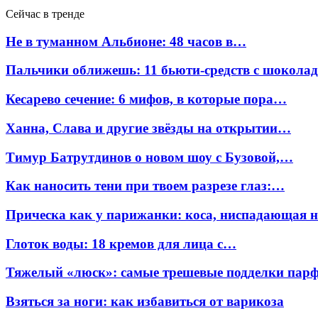
Сейчас в тренде
Не в туманном Альбионе: 48 часов в…
Пальчики оближешь: 11 бьюти-средств с шокола
Кесарево сечение: 6 мифов, в которые пора…
Ханна, Слава и другие звёзды на открытии…
Тимур Батрутдинов о новом шоу с Бузовой,…
Как наносить тени при твоем разрезе глаз:…
Прическа как у парижанки: коса, ниспадающая 
Глоток воды: 18 кремов для лица с…
Тяжелый «люск»: самые трешевые подделки па
Взяться за ноги: как избавиться от варикоза