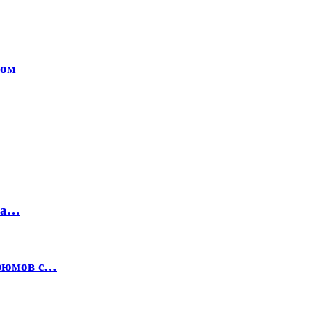
дом
на…
рфюмов с…