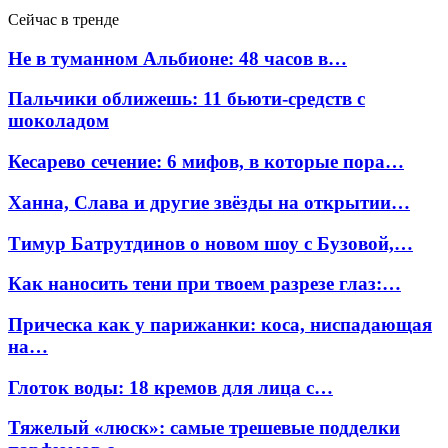
Сейчас в тренде
Не в туманном Альбионе: 48 часов в…
Пальчики оближешь: 11 бьюти-средств с
шоколадом
Кесарево сечение: 6 мифов, в которые пора…
Ханна, Слава и другие звёзды на открытии…
Тимур Батрутдинов о новом шоу с Бузовой,…
Как наносить тени при твоем разрезе глаз:…
Прическа как у парижанки: коса, ниспадающая
на…
Глоток воды: 18 кремов для лица с…
Тяжелый «люск»: самые трешевые подделки