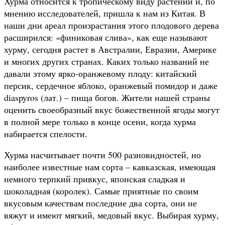
Хурма относится к тропическому виду растений и, по
мнению исследователей, пришла к нам из Китая. В
наши дни ареал произрастания этого плодового дерева
расширился: «финиковая слива», как еще называют
хурму, сегодня растет в Австралии, Евразии, Америке
и многих других странах. Каких только названий не
давали этому ярко-оранжевому плоду: китайский
персик, сердечное яблоко, оранжевый помидор и даже
diaspyros (лат.) – пища богов. Жители нашей страны
оценить своеобразный вкус божественной ягоды могут
в полной мере только в конце осени, когда хурма
набирается спелости.
Хурма насчитывает почти 500 разновидностей, но
наиболее известные нам сорта – кавказская, имеющая
немного терпкий привкус, японская сладкая и
шоколадная (королек). Самые приятные по своим
вкусовым качествам последние два сорта, они не
вяжут и имеют мягкий, медовый вкус. Выбирая хурму,