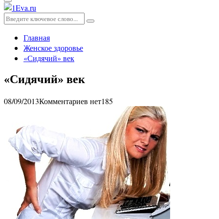
Основное
меню
Искать:
Поиск
Главная
Женское здоровье
«Сидячий» век
«Сидячий» век
08/09/2013
Комментариев нет
185