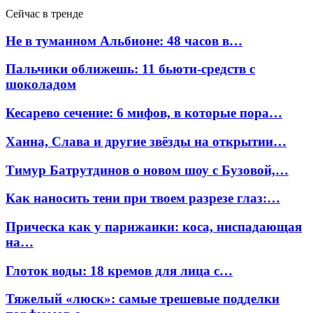
Сейчас в тренде
Не в туманном Альбионе: 48 часов в…
Пальчики оближешь: 11 бьюти-средств с
шоколадом
Кесарево сечение: 6 мифов, в которые пора…
Ханна, Слава и другие звёзды на открытии…
Тимур Батрутдинов о новом шоу с Бузовой,…
Как наносить тени при твоем разрезе глаз:…
Прическа как у парижанки: коса, ниспадающая
на…
Глоток воды: 18 кремов для лица с…
Тяжелый «люск»: самые трешевые подделки