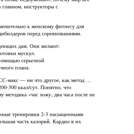
 главном, инструкторы с
именительно к женскому фитнесу для
дибилдеров перед соревнованиями.
удеющих дам. Они желают:
отовки мускул.
помощью серьезной
чного плана.
ЧСС-макс — ни что другое, как метод …
00-300 ккал/сут. Понятно, что
 методика «час хожу, два часа после не
енные тренировки 2-3 насыщенными
ольшая часть калорий. Кардио в их