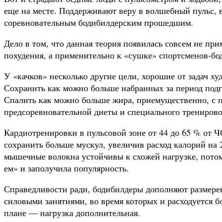
еще на месте. Поддерживают веру в волшебный пульс, в
соревновательным бодибилдерским прошедшим.
Дело в том, что данная теория появилась совсем не пр
похудения, а применительно к «сушке» спортсменов-бо
У «качков» несколько другие цели, хорошие от задач х
Сохранить как можно больше набранных за период подг
Спалить как можно больше жира, приемущественно, с 
предсоревновательной диеты и специального тренирово
Кардиотренировки в пульсовой зоне от 44 до 65 % от 
сохранить больше мускул, увеличив расход калорий на 2
мышечные волокна устойчивы к схожей нагрузке, потому
ем» и заполучила популярность.
Справедливости ради, бодибилдеры дополняют размер
силовыми занятиями, во время которых и расходуется б
плане — нагрузка дополнительная.