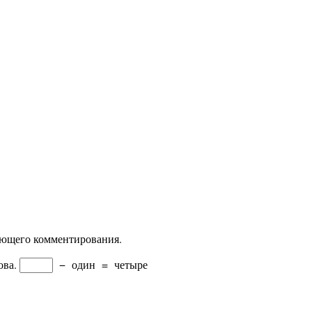
дующего комментирования.
ова.
−
один
=
четыре