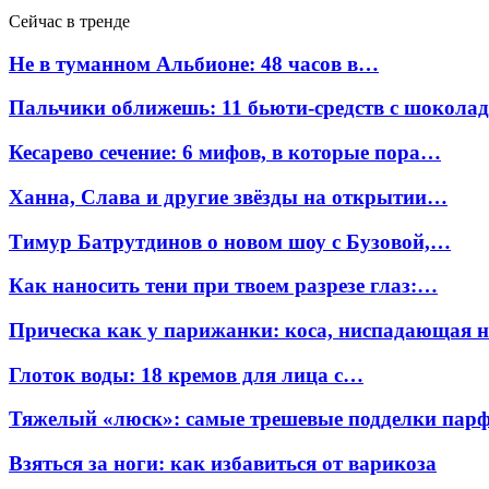
Сейчас в тренде
Не в туманном Альбионе: 48 часов в…
Пальчики оближешь: 11 бьюти-средств с шокола
Кесарево сечение: 6 мифов, в которые пора…
Ханна, Слава и другие звёзды на открытии…
Тимур Батрутдинов о новом шоу с Бузовой,…
Как наносить тени при твоем разрезе глаз:…
Прическа как у парижанки: коса, ниспадающая 
Глоток воды: 18 кремов для лица с…
Тяжелый «люск»: самые трешевые подделки па
Взяться за ноги: как избавиться от варикоза