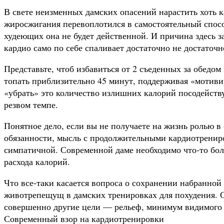
В свете неизменных дамских опасений нарастить хоть к
жиросжигания перевоплотился в самостоятельный спос
худеющих она не будет действенной. И причина здесь з
кардио само по себе спаливает достаточно не достаточн
Представьте, чтоб избавиться от 2 съеденных за обедо
топать приблизительно 45 минут, поддерживая «мотиви
«убрать» это количество излишних калорий посодейств
резвом темпе.
Понятное дело, если вы не получаете на жизнь ролью в
обязанности, мысль с продолжительными кардиотренир
симпатичной. Современной даме необходимо что-то бол
расхода калорий.
Что все-таки касается вопроса о сохранении набранной
животрепещущ в дамских тренировках для похудения. 
совершенно другие цели — рельеф, минимум видимого 
Современный взор на кардиотренировки