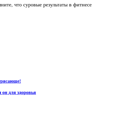
мните, что суровые результаты в фитнесе
трясающе!
и он для здоровья