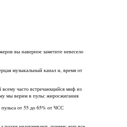
ажеров вы наверное заметите невесело
ерцая музыкальный канал и, время от
й всему часто встречающийся миф из
ему мы верим в пульс жиросжигания
е пульса от 55 до 65% от ЧСС
 а позже недоумевают, почему жир все