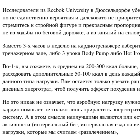
Исследователи из Reebok University в Дюссельдорфе у
но не единственно вероятная и далековато не приоритет
стремитесь к стройной фигуре и прекрасным пропорци
не из ходьбы по беговой дорожке, а из занятий на сило
Заместо 3-х часов в неделю на кардиотренажере изберит
тренажерном зале, либо 3 урока Body Pump либо Hot Iro
Во-1-х, вы сожжете, в среднем на 200-300 ккал больше, 
расходовать дополнительные 50-100 ккал в день каждый
данного типа нагрузки. Вам остается только урезать ра
дневных энерготрат, чтоб получить эффект похудения на
Но это никак не означает, что аэробную нагрузку нуж
кардио помогает не только лишь прирастить энерготрат
систему. А в этом смысле наилучшими являются или е
активности (интервальный бег, интервальная езда на ве
нагрузки, которые мы считаем «развлечением»,