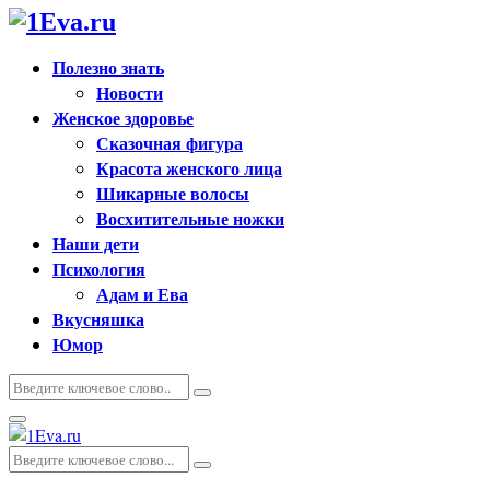
Полезно знать
Новости
Женское здоровье
Сказочная фигура
Красота женского лица
Шикарные волосы
Восхитительные ножки
Наши дети
Психология
Адам и Ева
Вкусняшка
Юмор
Искать:
Поиск
Основное
меню
Искать:
Поиск