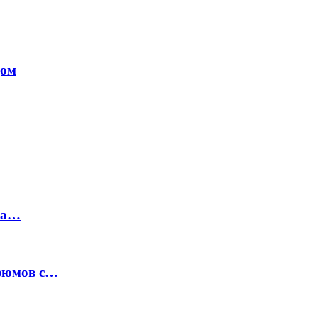
дом
на…
рфюмов с…