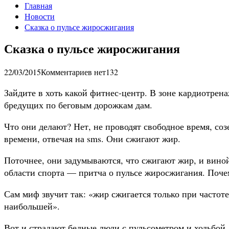
Главная
Новости
Сказка о пульсе жиросжигания
Сказка о пульсе жиросжигания
22/03/2015
Комментариев нет
132
Зайдите в хоть какой фитнес-центр. В зоне кардиотрен
бредущих по беговым дорожкам дам.
Что они делают? Нет, не проводят свободное время, соз
времени, отвечая на sms. Они сжигают жир.
Поточнее, они задумываются, что сжигают жир, и вино
области спорта — притча о пульсе жиросжигания. Поч
Сам миф звучит так: «жир сжигается только при частот
наибольшей».
Вот и страдают бедные люди с пульсометром и ходьбой,